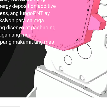
ergy deposition additive
ocess, ang IungoPNT ay
ksiyon para sa mga
ng disenyo at pagbuo ng
yagan ang mga
 upang makamit ang mas