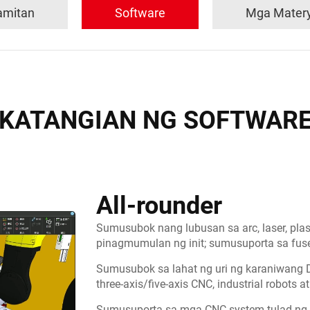
amitan
Software
Mga Matery
KATANGIAN NG SOFTWAR
All-rounder
Sumusubok nang lubusan sa arc, laser, plas
pinagmumulan ng init; sumusuporta sa fuse
Sumusubok sa lahat ng uri ng karaniwang D
three-axis/five-axis CNC, industrial robots a
Sumusuporta sa mga CNC system tulad ng 