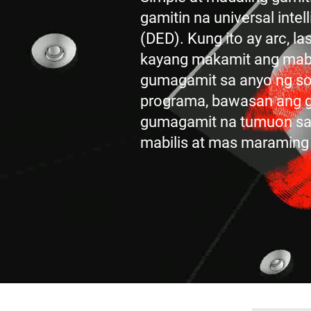
gamitin na universal inte
(DED). Kung ito ay arc, l
kayang makamit ang mabil
gumagamit sa anyo ng so
programa, bawasan ang g
gumagamit na tumuon sa 
mabilis at mas maraming