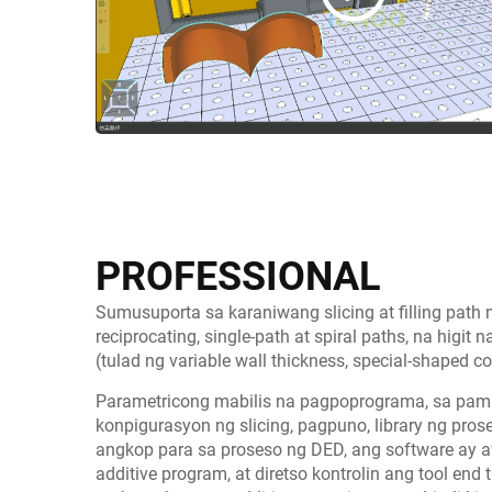
PROFESSIONAL
Sumusuporta sa karaniwang slicing at filling path m
reciprocating, single-path at spiral paths, na hig
(tulad ng variable wall thickness, special-shaped co
Parametricong mabilis na pagpoprograma, sa pam
konpigurasyon ng slicing, pagpuno, library ng pros
angkop para sa proseso ng DED, ang software ay
additive program, at diretso kontrolin ang tool en