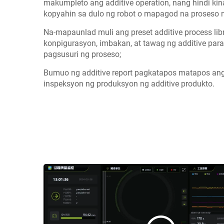
makumpleto ang additive operation, nang hindi ki
kopyahin sa dulo ng robot o mapagod na proseso
Na-mapaunlad muli ang preset additive process li
konpigurasyon, imbakan, at tawag ng additive para
pagsusuri ng proseso;
Bumuo ng additive report pagkatapos matapos ang
inspeksyon ng produksyon ng additive produkto.