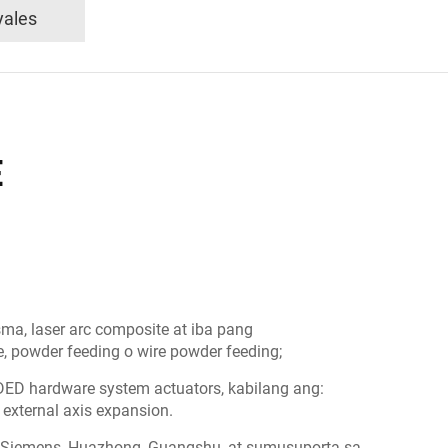
ales
E
ma, laser arc composite at iba pang
, powder feeding o wire powder feeding;
ED hardware system actuators, kabilang ang:
t external axis expansion.
Siemens, Huazhong, Guangshu, at sumusuporta sa