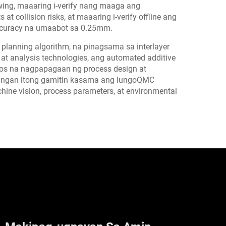
ing, maaaring i-verify nang maaga ang
ts at collision risks, at maaaring i-verify offline ang
accuracy na umaabot sa 0.25mm.
planning algorithm, na pinagsama sa interlayer
 at analysis technologies, ang automated additive
ubos na nagpapagaan ng process design at
langan itong gamitin kasama ang IungoQMC
ine vision, process parameters, at environmental