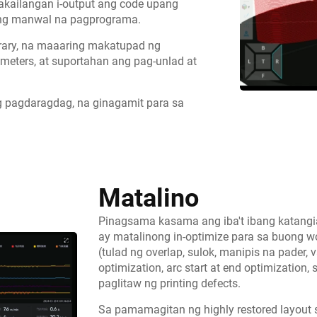
nakailangan i-output ang code upang
 ng manwal na pagprograma.
brary, na maaaring makatupad ng
meters, at suportahan ang pag-unlad at
 pagdaragdag, na ginagamit para sa
Matalino
Pinagsama kasama ang iba't ibang katangia
ay matalinong in-optimize para sa buong wo
(tulad ng overlap, sulok, manipis na pader, v
optimization, arc start at end optimization
paglitaw ng printing defects.
Sa pamamagitan ng highly restored layout 