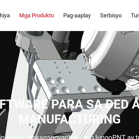
hiya
Mga Produkto
Pag-aaplay
Serbisyo
Tun
FTWARE PARA SA DED A
MANUFACTURING
tin ngunit makapangyarihan, ang IungoPNT ay 