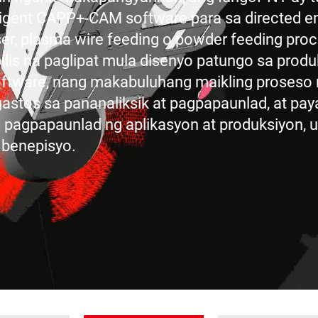
lligent CAPP+-CAM software para sa directed en
aser, plasma wire feeding o powder feeding pr
is na paglipat mula disenyo patungo sa produ
ftware, nang makabuluhang maikling proseso 
astos sa pananaliksik at pagpapaunlad, at pa
pagpapaunlad ng aplikasyon at produksiyon,
 benepisyo.