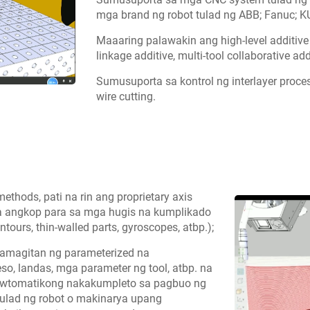
mga brand ng robot tulad ng ABB; Fanuc; K
Maaaring palawakin ang high-level additive 
linkage additive, multi-tool collaborative ad
Sumusuporta sa kontrol ng interlayer process
wire cutting.
ethods, pati na rin ang proprietary axis
it na angkop para sa mga hugis na kumplikado
ntours, thin-walled parts, gyroscopes, atbp.);
amagitan ng parameterized na
eso, landas, mga parameter ng tool, atbp. na
 awtomatikong nakakumpleto sa pagbuo ng
d tulad ng robot o makinarya upang