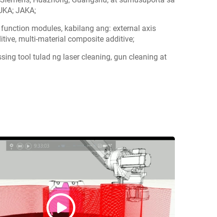
UKA; JAKA;
function modules, kabilang ang: external axis
ditive, multi-material composite additive;
ing tool tulad ng laser cleaning, gun cleaning at