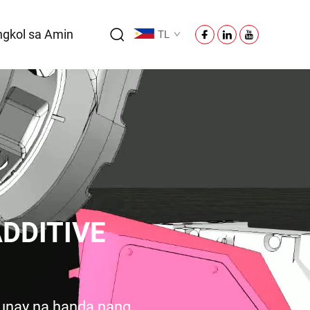
gkol sa Amin
TL
DDITIVE
tunay na handa nang