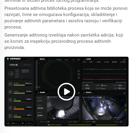
terminal ili složen proces ručnog programiranja.
Presetovana aditivna biblioteka procesa koja se može ponovo
razvijati, čime se omogućava konfiguracija, skladištenje i
pozivanje aditivnih parametara i asistira razvoju i verifikaciji
procesa;
Generisanje aditivnog izveštaja nakon završetka adicije, koji
se koristi za inspekciju proizvodnog procesa aditivnih
proizvoda.