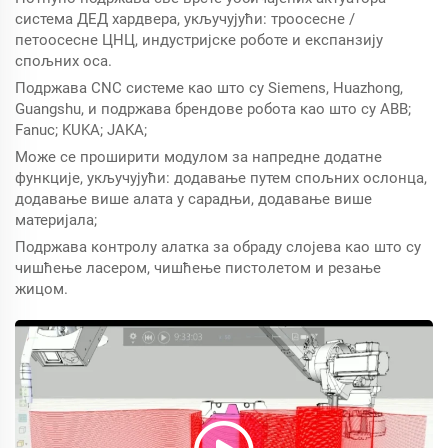
система ДЕД хардвера, укључујући: троосесне /
петоосесне ЦНЦ, индустријске роботе и експанзију
спољних оса.
Подржава CNC системе као што су Siemens, Huazhong,
Guangshu, и подржава брендове робота као што су ABB;
Fanuc; KUKA; JAKA;
Може се проширити модулом за напредне додатне
функције, укључујући: додавање путем спољних ослонца,
додавање више алата у сарадњи, додавање више
материјала;
Подржава контролу алатка за обраду слојева као што су
чишћење ласером, чишћење пистолетом и резање
жицом.