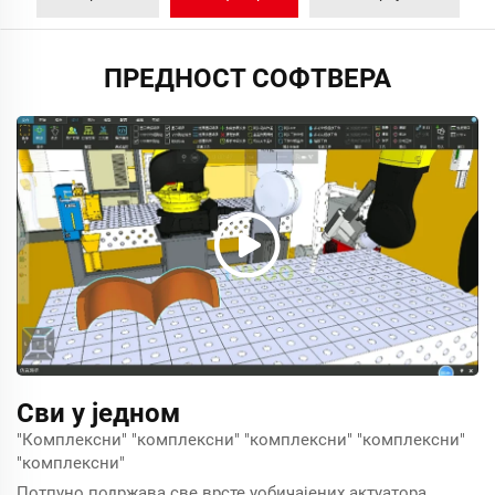
ПРЕДНОСТ СОФТВЕРА
Сви у једном
"Комплексни" "комплексни" "комплексни" "комплексни"
"комплексни"
Потпуно подржава све врсте уобичајених актуатора