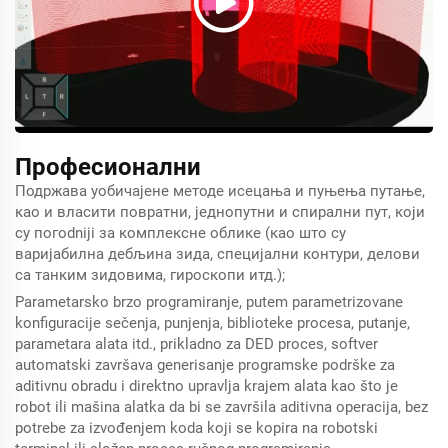
Професионални
Подржава уобичајене методе исецања и пуњења путање,
као и власити повратни, једнопутни и спирални пут, који
су погodniji за комплексне облике (као што су
варијабилна дебљина зида, специјални контури, делови
са танким зидовима, гироскопи итд.);
Parametarsko brzo programiranje, putem parametrizovane
konfiguracije sečenja, punjenja, biblioteke procesa, putanje,
parametara alata itd., prikladno za DED proces, softver
automatski završava generisanje programske podrške za
aditivnu obradu i direktno upravlja krajem alata kao što je
robot ili mašina alatka da bi se završila aditivna operacija, bez
potrebe za izvođenjem koda koji se kopira na robotski