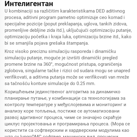
Интелигентан
U kombinaciji sa različitim karakteristikama DED aditivnog
procesa, aditivni program pametno optimizuje ceo komad i
specijalne pozicije (poput preklapanja, uglova, tankih zidova,
promenljive debljine zida itd.), uključujući optimizaciju putanje,
optimizaciju početka i kraja luka, optimizaciju brzine itd., kako
bi se smanjila pojava grešaka štampanja.
Kroz visoko preciznu simulaciju rasporeda i dinamičku
simulaciju putanje, moguće je izvršiti dinamički pregled
promene brzine na 360°, mogućnost pristupa, ograničenja
zglobova, singularne tačke i rizici od sudara mogu se unapred
verifikovati, a aditivna putanja može se verifikovati van mreže
sa tačnošću konture simulacije do 0.25 mm.
Коришћењем јединственог алгоритма за динамичко
планирање путање, у комбинацији са технологијама за
контролу температуре у међуслојевима и мониторинг и
анализу коре топљења, постиже се аутоматизовани
развој адитивног процеса, чиме се значајно скраћује
циклус пројектовања и програмирања процеса. (Мора се
користити са софтверским и хардверским модулима као
што су IungoQMC софтвер, машински вид, процесни