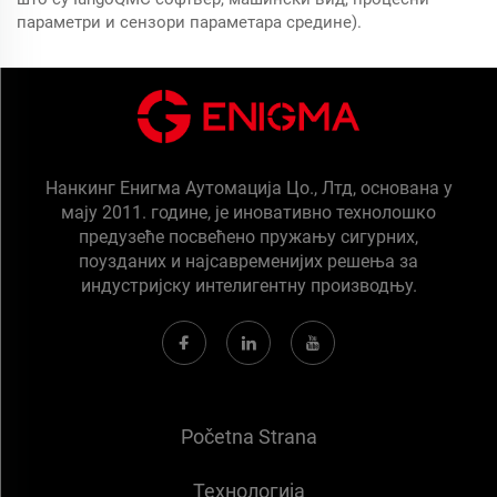
параметри и сензори параметара средине).
Нанкинг Енигма Аутомација Цо., Лтд, основана у
мају 2011. године, је иновативно технолошко
предузеће посвећено пружању сигурних,
поузданих и најсавременијих решења за
индустријску интелигентну производњу.
Početna Strana
Технологија