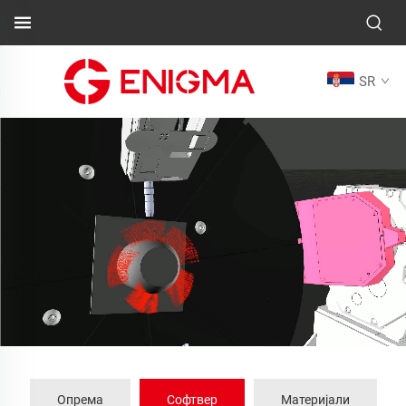
SR
Опрема
Софтвер
Материјали