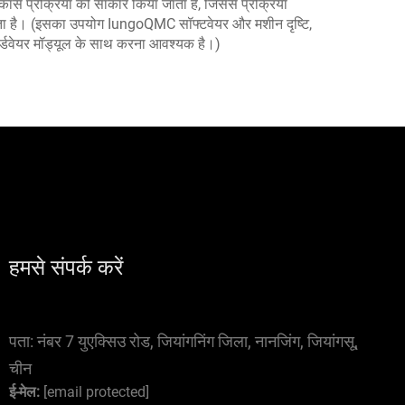
कास प्रक्रिया को साकार किया जाता है, जिससे प्रक्रिया
ाता है। (इसका उपयोग IungoQMC सॉफ्टवेयर और मशीन दृष्टि,
हार्डवेयर मॉड्यूल के साथ करना आवश्यक है।)
हमसे संपर्क करें
पता:
नंबर 7 युएक्सिउ रोड, जियांगनिंग जिला, नानजिंग, जियांगसू,
चीन
ई-मेल:
[email protected]