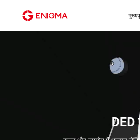
मुख्यपृ
DED ए