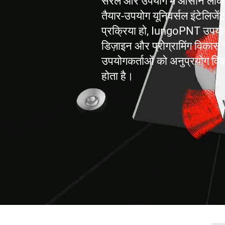
सरल और उपयोग में आसान लेकिन 
तैयार-उपयोग यूनिवर्सल इंटेलिजे
प्रक्रिया हो, IungoPNT उपयोगकर
डिज़ाइन और प्रोग्रामिंग विका
उपयोगकर्ताओं को अनुप्रयोग विका
होता है।