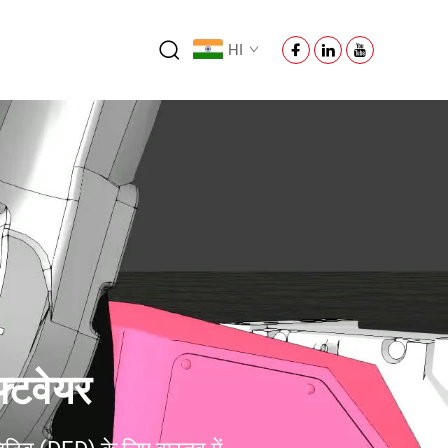
HI
्टवेयर