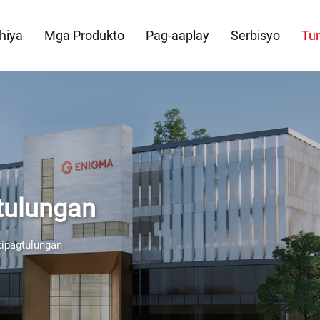
hiya
Mga Produkto
Pag-aaplay
Serbisyo
Tun
tulungan
ipagtulungan