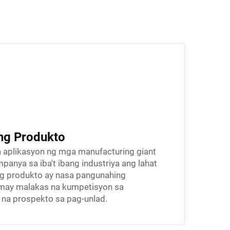
g Produkto
na aplikasyon ng mga manufacturing giant
anya sa iba't ibang industriya ang lahat
ng produkto ay nasa pangunahing
may malakas na kumpetisyon sa
na prospekto sa pag-unlad.