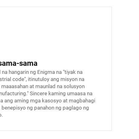
 sama-sama
 na hangarin ng Enigma na "tiyak na
rial code", itinutuloy ang misyon na
s, maaasahan at maunlad na solusyon
anufacturing." Sincere kaming umaasa na
 ang aming mga kasosyo at magbahagi
 benepisyo ng panahon ng paglago ng
o.