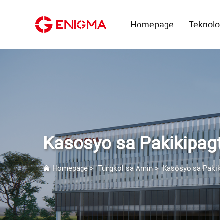
Homepage
Teknolo
Kasosyo sa Pakikipag
Homepage
>
Tungkol sa Amin
>
Kasosyo sa Pakik