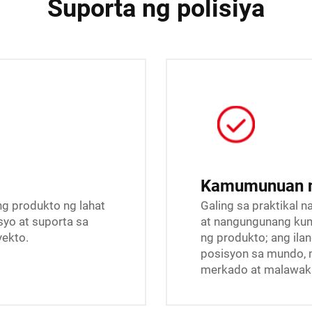
Suporta ng polisiya
Kamumunuan n
g produkto ng lahat
Galing sa praktikal 
yo at suporta sa
at nangungunang kump
yekto.
ng produkto; ang ila
posisyon sa mundo, 
merkado at malawak 