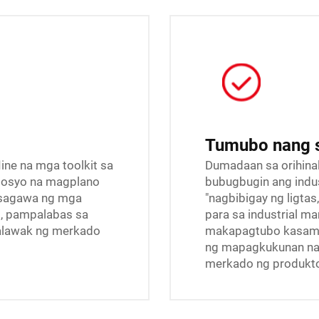
Tumubo nang
ine na mga toolkit sa
Dumadaan sa orihinal
sosyo na magplano
bubugbugin ang indust
sagawa ng mga
"nagbibigay ng ligta
m, pampalabas sa
para sa industrial m
palawak ng merkado
makapagtubo kasama
ng mapagkukunan na
merkado ng produkt