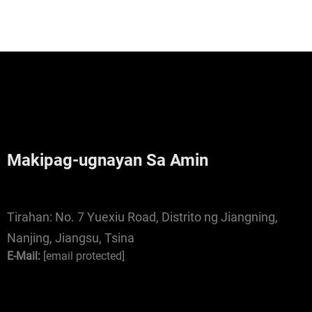
Makipag-ugnayan Sa Amin
Tirahan:
No. 7 Yuexiu Road, Distrito ng Jiangning,
Nanjing, Jiangsu, Tsina
E-Mail:
[email protected]