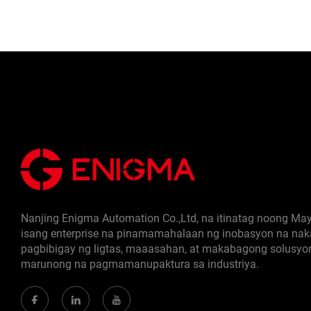
Nanjing Enigma Automation Co.,Ltd, na itinatag noong May
isang enterprise na pinamamahalaan ng inobasyon na nak
pagbibigay ng ligtas, maaasahan, at makabagong solusyo
marunong na pagmamanupaktura sa industriya.