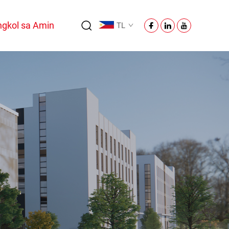
gkol sa Amin
TL