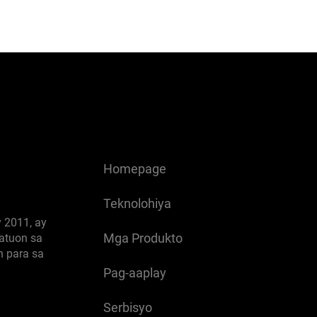
Homepage
Teknolohiya
 2011, ay
Mga Produkto
atuon sa
n para sa
Pag-aaplay
Serbisyo