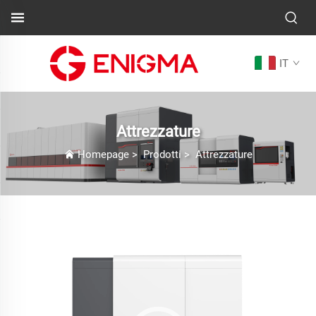
IT
Attrezzature
Homepage
>
Prodotti
>
Attrezzature