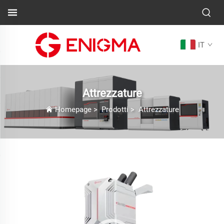
IT
Attrezzature
Homepage
>
Prodotti
>
Attrezzature