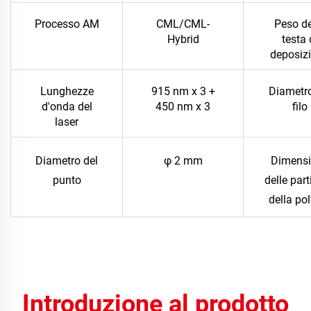
Processo AM
CML/CML-
Peso de
Hybrid
testa 
deposiz
Lunghezze
915 nm x 3 +
Diametro
d'onda del
450 nm x 3
filo
laser
Diametro del
φ 2 mm
Dimens
punto
delle part
della po
Introduzione al prodotto