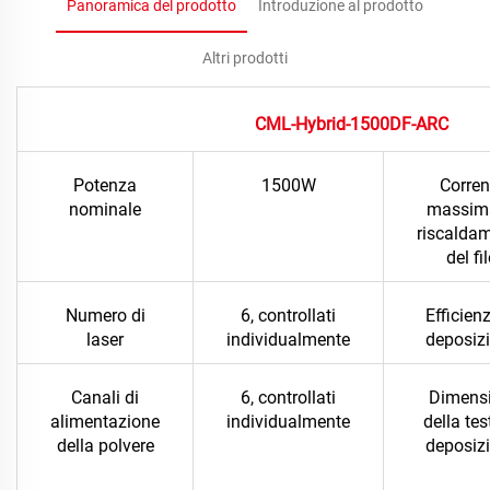
Panoramica del prodotto
Introduzione al prodotto
Altri prodotti
CML-Hybrid-1500DF-ARC
Potenza
1500W
Corren
nominale
massim
riscalda
del fi
Numero di
6, controllati
Efficien
laser
individualmente
deposiz
Canali di
6, controllati
Dimensi
alimentazione
individualmente
della tes
della polvere
deposiz