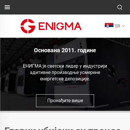
SR
Основана 2011. године
ЕНИГМА је светски лидер у индустрији
адитивне производње усмерене
енергетске депозиције.
Пронађите више