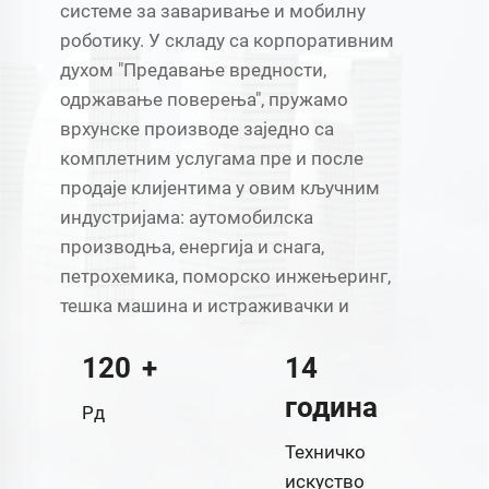
системе за заваривање и мобилну
роботику. У складу са корпоративним
духом "Предавање вредности,
одржавање поверења", пружамо
врхунске производе заједно са
комплетним услугама пре и после
продаје клијентима у овим кључним
индустријама: аутомобилска
производња, енергија и снага,
петрохемика, поморско инжењеринг,
тешка машина и истраживачки и
120
+
14
година
Рд
Техничко
искуство