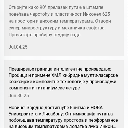
Откријте како 90° прелазак путања штампе
повећава чврстоћу и пластичност Инконел 625
на простори и високим температурама. Отвори
супер микроструктуру и механичка својства.
Прочитајте пробијну студију сада.
Jul.04.25
Преширење граница интелигентне производње:
Пробици и примене ХМЛ хибридне мулти-ласерске
коаксијске композитне технологије у производњи
компоненти титанијумске легуре
Jun.30.25
Новине! Заједно достигнуће Енигма и НОВА
Универзитета у Лисабону: Оптимизација путања
побољшава температуру простора и перформансе
на високим температурама додатка лука Инконел