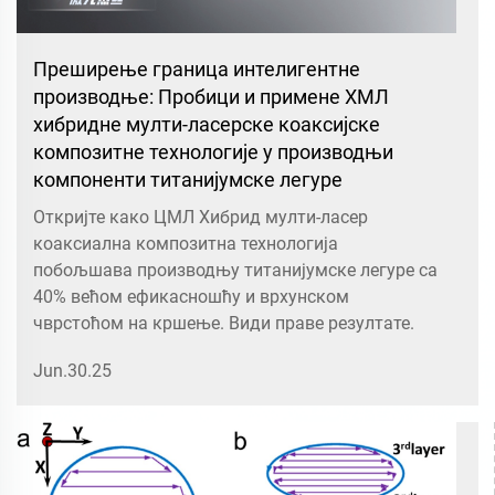
Преширење граница интелигентне
производње: Пробици и примене ХМЛ
хибридне мулти-ласерске коаксијске
композитне технологије у производњи
компоненти титанијумске легуре
Откријте како ЦМЛ Хибрид мулти-ласер
коаксиална композитна технологија
побољшава производњу титанијумске легуре са
40% већом ефикасношћу и врхунском
чврстоћом на кршење. Види праве резултате.
Jun.30.25