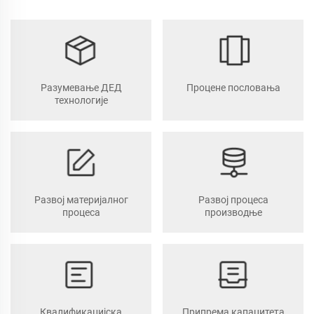
Разумевање ДЕД
Процене пословања
технологије
Развој материјалног
Развој процеса
процеса
производње
Квалификацијска
Припрема капацитета