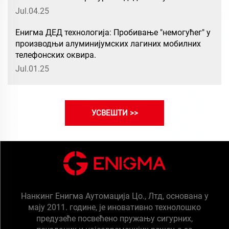
625.
Jul.04.25
Енигма ДЕД технологија: Пробивање "немогућег" у
производњи алуминијумских лагиних мобилних
телефонских оквира.
Jul.01.25
УСВЕШТИ >>
Нанкинг Енигма Аутомација Цо., Лтд, основана у
мају 2011. године, је иновативно технолошко
предузеће посвећено пружању сигурних,