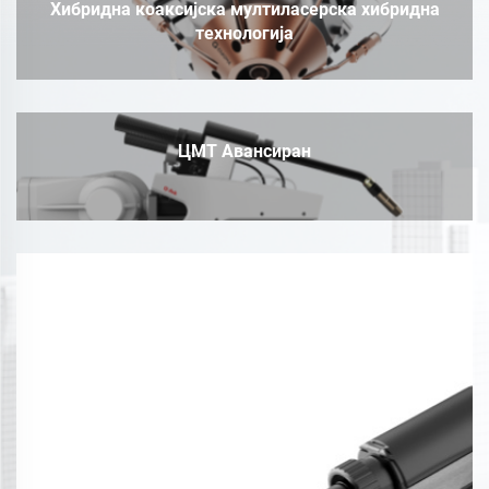
Хибридна коаксијска мултиласерска хибридна
технологија
ЦМТ Авансиран