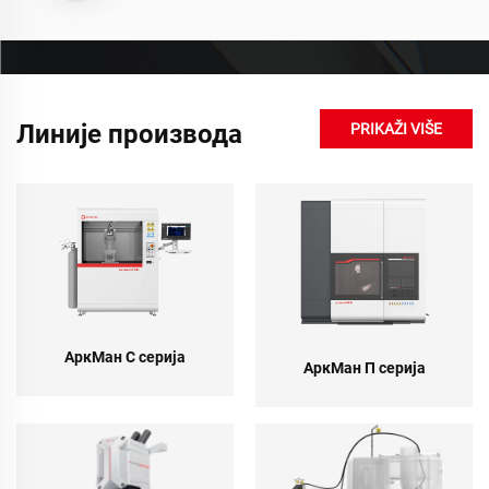
Линије производа
PRIKAŽI VIŠE
АркМан С серија
АркМан П серија