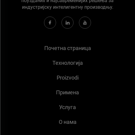
поузданих и најсавременијих решења за
индустријску интелигентну производњу.
Почетна страница
Технологија
Proizvodi
Примена
Услуга
О нама