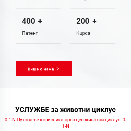
400
+
200
+
Патент
Kupca
Више о нама
УСЛУЖБЕ за животни циклус
0-1-N Путовање корисника кроз цео животни циклус: 0-
1-N