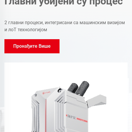
Главни убијени су процес
2 главни процеси, интегрисани са машинским визијом
и лоТ технологијом
Пронађите Више