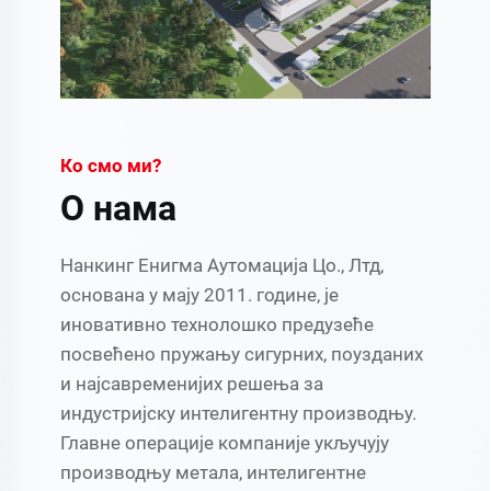
Ко смо ми?
О нама
Нанкинг Енигма Аутомација Цо., Лтд,
основана у мају 2011. године, је
иновативно технолошко предузеће
посвећено пружању сигурних, поузданих
и најсавременијих решења за
индустријску интелигентну производњу.
Главне операције компаније укључују
производњу метала, интелигентне