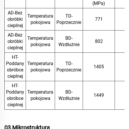
(MPa)
(
AD-Bez
Temperatura
TD-
obróbki
771
pokojowa
Poprzecznie
cieplnej
AD-Bez
Temperatura
BD-
obróbki
802
pokojowa
Wzdłużnie
cieplnej
HT-
Poddany
Temperatura
TD-
1405
1
obróbce
pokojowa
Poprzecznie
cieplnej
HT-
Poddany
Temperatura
BD-
1449
1
obróbce
pokojowa
Wzdłużnie
cieplnej
03.Mikrostruktura