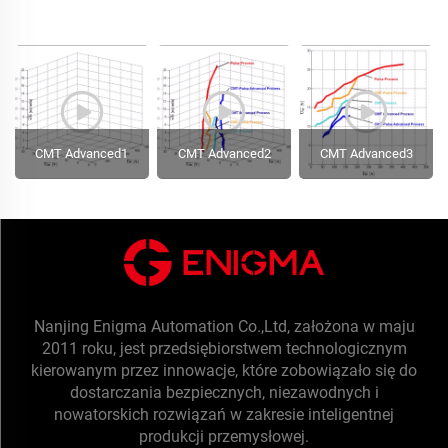
CMT Advanced1
CMT Advanced2
CMT Advanced3
Nanjing Enigma Automation Co.,Ltd, założona w maju
2011 roku, jest przedsiębiorstwem technologicznym
kierowanym przez innowacje, które zobowiązało się do
dostarczania bezpiecznych, niezawodnych i
nowatorskich rozwiązań w zakresie inteligentnej
produkcji przemysłowej.