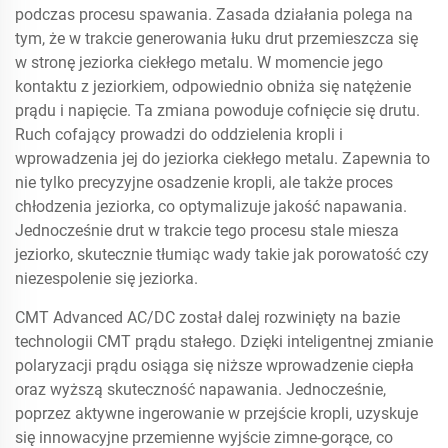
podczas procesu spawania. Zasada działania polega na
tym, że w trakcie generowania łuku drut przemieszcza się
w stronę jeziorka ciekłego metalu. W momencie jego
kontaktu z jeziorkiem, odpowiednio obniża się natężenie
prądu i napięcie. Ta zmiana powoduje cofnięcie się drutu.
Ruch cofający prowadzi do oddzielenia kropli i
wprowadzenia jej do jeziorka ciekłego metalu. Zapewnia to
nie tylko precyzyjne osadzenie kropli, ale także proces
chłodzenia jeziorka, co optymalizuje jakość napawania.
Jednocześnie drut w trakcie tego procesu stale miesza
jeziorko, skutecznie tłumiąc wady takie jak porowatość czy
niezespolenie się jeziorka.
CMT Advanced AC/DC został dalej rozwinięty na bazie
technologii CMT prądu stałego. Dzięki inteligentnej zmianie
polaryzacji prądu osiąga się niższe wprowadzenie ciepła
oraz wyższą skuteczność napawania. Jednocześnie,
poprzez aktywne ingerowanie w przejście kropli, uzyskuje
się innowacyjne przemienne wyjście zimne-gorące, co