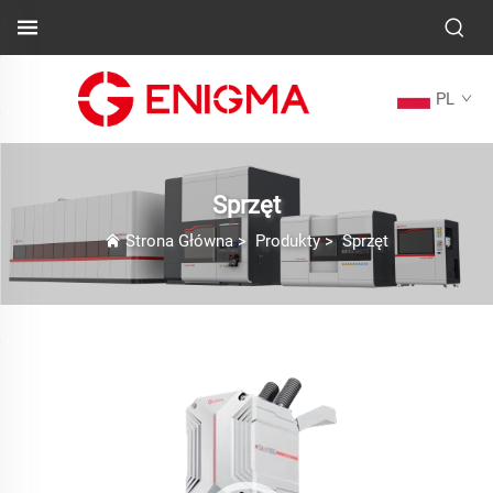
PL
Sprzęt
Strona Główna
>
Produkty
>
Sprzęt