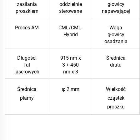
zasilania
oddzielnie
głowicy
proszkiem
sterowane
napawającej
Proces AM
CML/CML-
Waga
Hybrid
głowicy
osadzania
Długości
915 nm x
Średnica
fal
3 + 450
drutu
laserowych
nm x 3
Średnica
φ 2 mm
Wielkość
plamy
cząstek
proszku