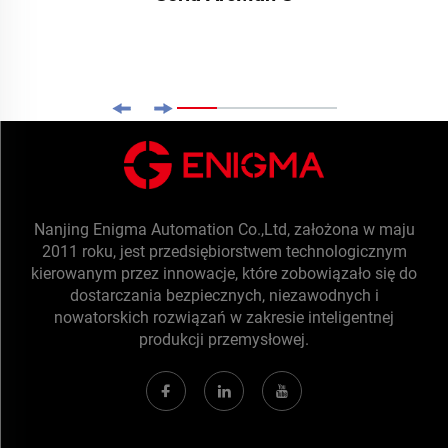
Nanjing Enigma Automation Co.,Ltd, założona w maju
2011 roku, jest przedsiębiorstwem technologicznym
kierowanym przez innowacje, które zobowiązało się do
dostarczania bezpiecznych, niezawodnych i
nowatorskich rozwiązań w zakresie inteligentnej
produkcji przemysłowej.