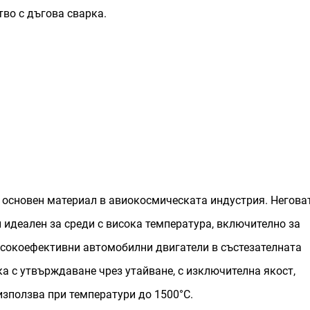
тво с дъгова сварка.
 е основен материал в авиокосмическата индустрия. Негова
 идеален за среди с висока температура, включително за
високоефективни автомобилни двигатели в състезателната
ка с утвърждаване чрез утайване, с изключителна якост,
използва при температури до 1500°C.