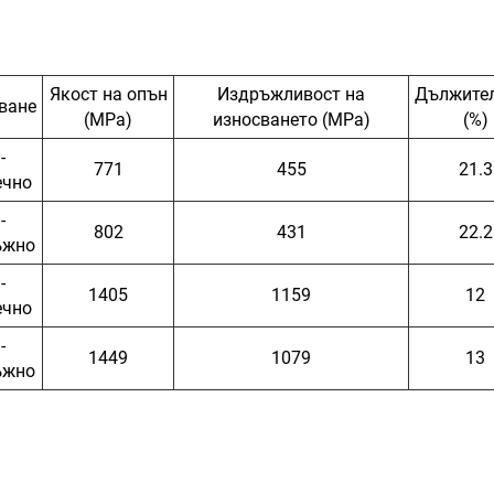
Якост на опън
Издръжливост на
Дължите
ване
(MPa)
износването (MPa)
(%)
-
771
455
21.3
ечно
-
802
431
22.2
ъжно
-
1405
1159
12
ечно
-
1449
1079
13
ъжно