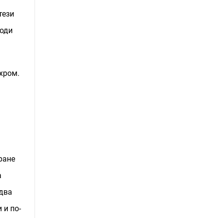
тези
води
хром.
ране
а
едва
 и по-