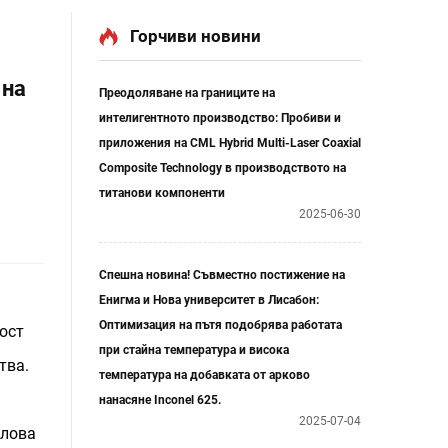
Горчиви новини
 на
Преодоляване на границите на
интелигентното производство: Пробиви и
приложения на CML Hybrid Multi-Laser Coaxial
Composite Technology в производството на
титанови компоненти
2025-06-30
Спешна новина! Съвместно постижение на
Енигма и Нова университет в Лисабон:
Оптимизация на пътя подобрява работата
ост
при стайна температура и висока
тва.
температура на добавката от арково
нанасяне Inconel 625.
2025-07-04
елова