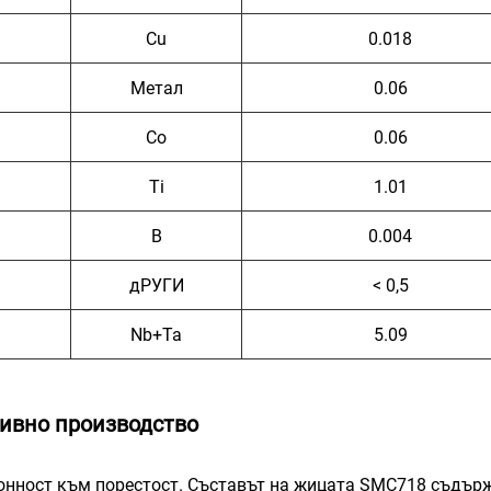
Cu
0.018
Метал
0.06
Co
0.06
Ti
1.01
B
0.004
дРУГИ
< 0,5
Nb+Ta
5.09
тивно производство
онност към порестост. Съставът на жицата SMC718 съдър