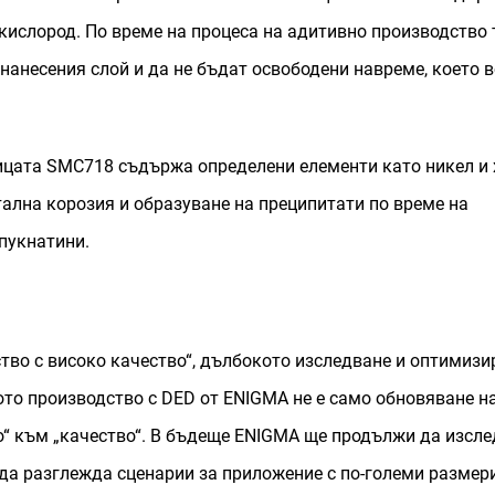
 кислород. По време на процеса на адитивно производство 
 нанесения слой и да не бъдат освободени навреме, което 
ицата SMC718 съдържа определени елементи като никел и 
ална корозия и образуване на преципитати по време на
пукнатини.
ство с високо качество“, дълбокото изследване и оптимизи
ото производство с DED от ENIGMA не е само обновяване н
во“ към „качество“. В бъдеще ENIGMA ще продължи да изсл
 да разглежда сценарии за приложение с по-големи размери