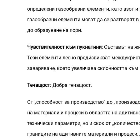
определени газообразни елементи, като азот и
газообразни елементи могат да се разтворят в
до образуване на пори.
Чувствителност към пукнатини:
Съставът на ж
Тези елементи лесно предизвикват междукрист
заваряване, което увеличава склонността към 
Течащост:
Добра течащост.
От „способност за производство“ до „производ
на материали и процеси в областта на адитивн
технически параметри, но и скок от „количест
границите на адитивните материали и процеси,