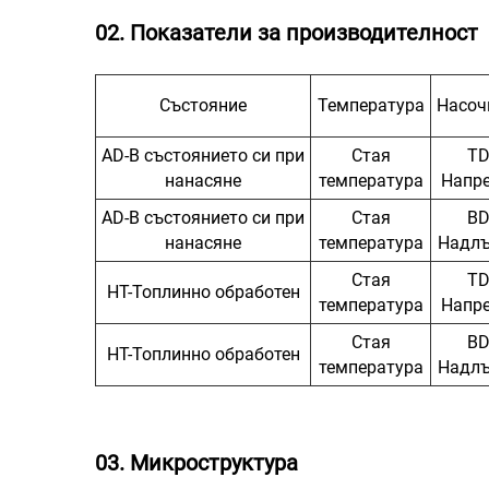
02. Показатели за производителност
Състояние
Температура
Насоч
AD-В състоянието си при
Стая
TD
нанасяне
температура
Напр
AD-В състоянието си при
Стая
BD
нанасяне
температура
Надл
Стая
TD
HT-Топлинно обработен
температура
Напр
Стая
BD
HT-Топлинно обработен
температура
Надл
03. Микроструктура