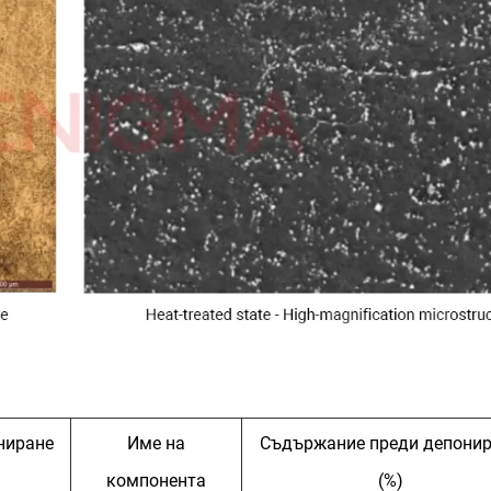
ниране
Име на
Съдържание преди депони
компонента
(%)