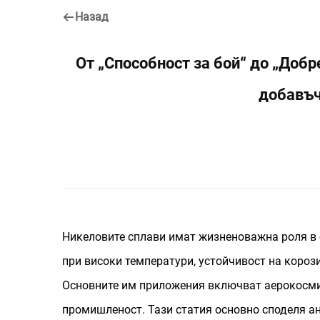
Назад
От „Способност за бой“ до „Добр
добавъч
Никеловите сплави имат жизненоважна роля в
при високи температури, устойчивост на короз
Основните им приложения включват аерокосмич
промишленост. Тази статия основно споделя а