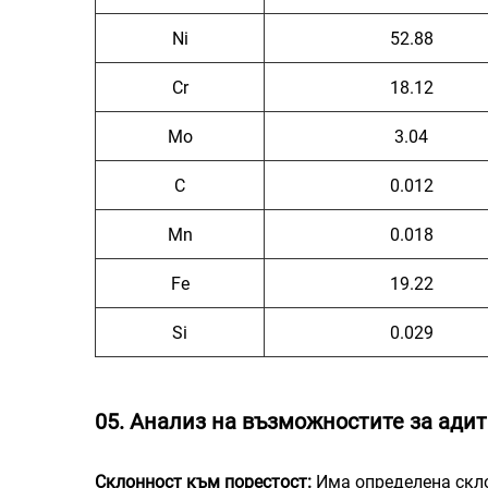
Ni
52.88
Cr
18.12
Mo
3.04
C
0.012
Mn
0.018
Fe
19.22
Si
0.029
05. Анализ на възможностите за ади
Склонност към порестост:
Има определена скл