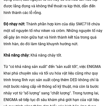
được lắng đọng và không thể thoát ra kịp thời, dẫn đến
hình thành các lỗ rỗng.
Độ nhạy nứt:
Thành phần hợp kim của dây SMC718 chứa
một số nguyên tố như niken và crôm. Những nguyên tố này
dễ gây ăn mòn giữa hạt và hình thành kết tủa trong quá
trình hàn, do đó làm tăng khuynh hướng nứt.
Khả năng chảy:
Khả năng chảy tốt.
Từ "có khả năng sản xuất" đến "sản xuất tốt", việc ENIGMA
khai phá chuyên sâu và tối ưu hóa vật liệu cũng như quy
trình trong lĩnh vực sản xuất cộng thêm DED không chỉ là
một bước nâng cấp về thông số kỹ thuật, mà còn là bước
nhảy vọt từ "số lượng" sang "chất lượng". Trong tương lai,
ENIGMA sẽ tiếp tục đi sâu khám phá giới hạn của vật liệu