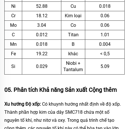
Ni
52.88
Cu
0.018
Cr
18.12
Kim loại
0.06
Mo
3.04
Co
0.06
C
0.012
Titan
1.01
Mn
0.018
B
0.004
Fe
19.22
khác
< 0,5
Niobi +
Si
0.029
5.09
Tantalum
05. Phân tích Khả năng Sản xuất Cộng thêm
Xu hướng Độ xốp:
Có khuynh hướng nhất định về độ xốp.
Thành phần hợp kim của dây SMC718 chứa một số
nguyên tố khí, như nitơ và oxy. Trong quá trình chế tạo
cộng thêm, các nguyên tố khí này có thể hòa tan vào lớp