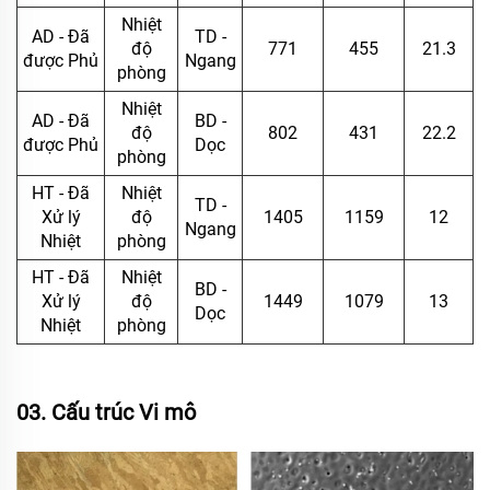
Nhiệt
AD - Đã
TD -
độ
771
455
21.3
được Phủ
Ngang
phòng
Nhiệt
AD - Đã
BD -
độ
802
431
22.2
được Phủ
Dọc
phòng
HT - Đã
Nhiệt
TD -
Xử lý
độ
1405
1159
12
Ngang
Nhiệt
phòng
HT - Đã
Nhiệt
BD -
Xử lý
độ
1449
1079
13
Dọc
Nhiệt
phòng
03. Cấu trúc Vi mô