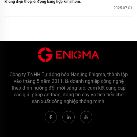
khung điện thoại di động bằng hợp kim nhôm.
2025-07-01
Công ty TNHH Tự động hóa Nanjing Enigma, thành lập
vào tháng 5 năm 2011, là doanh nghiệp công nghệ
theo định hướng đổi mới sáng tạo, cam kết cung cấp
các giải pháp an toàn, đáng tin cậy và tiên tiến cho
sản xuất công nghiệp thông minh.