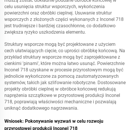
muszą zostać dokładnie poddane obróbce końcowej w
celu usunięcia struktur wsporczych, wykończenia
powierzchni oraz obróbki cieplnej. Usuwanie struktur
wsporczych z złożonych części wykonanych z Inconel 718
jest trudniejsze i bardziej czasochłonne, co dodatkowo
zwiększa ryzyko uszkodzenia elementu.
Struktury wsporcze mogą być projektowane z użyciem
cech ułatwiających cięcie, co uprości obróbkę końcową. Na
przykład struktury wsporcze mogą być zaprojektowane z
cienkimi 'pinami', które można łatwo usunąć. Powierzchnie
Inconel 718 uzyskane w procesie przyrostowym mogą być
jednolicie wykończone za pomocą zautomatyzowanych
systemów, takich jak szlifowanie robotyczne. Dostosowane
projekty obróbki cieplnej w obróbce końcowej redukują
naprężenia szczątkowe w przyrostowej produkcji Inconel
718, poprawiają właściwości mechaniczne i pozwalają
uniknąć dodatkowego nagrzewania.
Wniosek: Pokonywanie wyzwań w celu rozwoju
przyrostowej produkcji Inconel 718