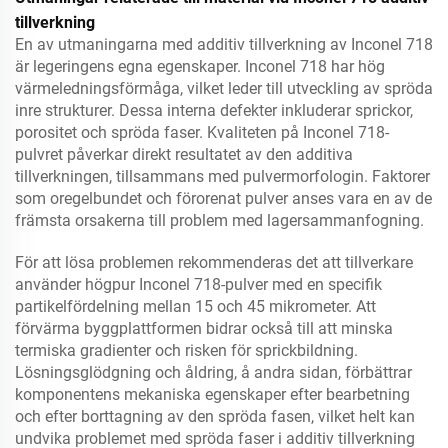
tillverkning
En av utmaningarna med additiv tillverkning av Inconel 718
är legeringens egna egenskaper. Inconel 718 har hög
värmeledningsförmåga, vilket leder till utveckling av spröda
inre strukturer. Dessa interna defekter inkluderar sprickor,
porositet och spröda faser. Kvaliteten på Inconel 718-
pulvret påverkar direkt resultatet av den additiva
tillverkningen, tillsammans med pulvermorfologin. Faktorer
som oregelbundet och förorenat pulver anses vara en av de
främsta orsakerna till problem med lagersammanfogning.
För att lösa problemen rekommenderas det att tillverkare
använder högpur Inconel 718-pulver med en specifik
partikelfördelning mellan 15 och 45 mikrometer. Att
förvärma byggplattformen bidrar också till att minska
termiska gradienter och risken för sprickbildning.
Lösningsglödgning och åldring, å andra sidan, förbättrar
komponentens mekaniska egenskaper efter bearbetning
och efter borttagning av den spröda fasen, vilket helt kan
undvika problemet med spröda faser i additiv tillverkning