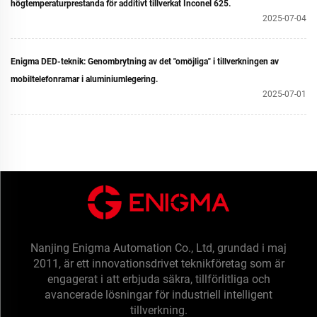
högtemperaturprestanda för additivt tillverkat Inconel 625.
2025-07-04
Enigma DED-teknik: Genombrytning av det "omöjliga" i tillverkningen av
mobiltelefonramar i aluminiumlegering.
2025-07-01
Nanjing Enigma Automation Co., Ltd, grundad i maj
2011, är ett innovationsdrivet teknikföretag som är
engagerat i att erbjuda säkra, tillförlitliga och
avancerade lösningar för industriell intelligent
tillverkning.