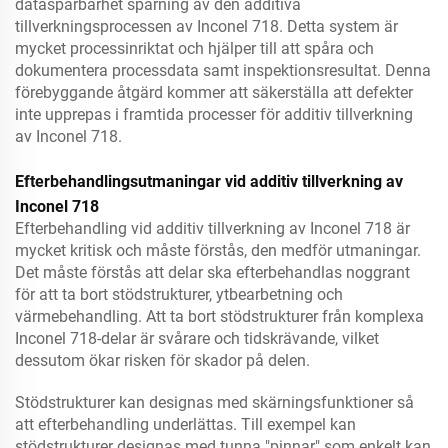
dataspårbarhet spårning av den additiva
tillverkningsprocessen av Inconel 718. Detta system är
mycket processinriktat och hjälper till att spåra och
dokumentera processdata samt inspektionsresultat. Denna
förebyggande åtgärd kommer att säkerställa att defekter
inte upprepas i framtida processer för additiv tillverkning
av Inconel 718.
Efterbehandlingsutmaningar vid additiv tillverkning av
Inconel 718
Efterbehandling vid additiv tillverkning av Inconel 718 är
mycket kritisk och måste förstås, den medför utmaningar.
Det måste förstås att delar ska efterbehandlas noggrant
för att ta bort stödstrukturer, ytbearbetning och
värmebehandling. Att ta bort stödstrukturer från komplexa
Inconel 718-delar är svårare och tidskrävande, vilket
dessutom ökar risken för skador på delen.
Stödstrukturer kan designas med skärningsfunktioner så
att efterbehandling underlättas. Till exempel kan
stödstrukturer designas med tunna "pinnar" som enkelt kan