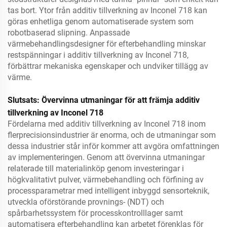
tas bort. Ytor från additiv tillverkning av Inconel 718 kan
göras enhetliga genom automatiserade system som
robotbaserad slipning. Anpassade
värmebehandlingsdesigner för efterbehandling minskar
restspänningar i additiv tillverkning av Inconel 718,
förbättrar mekaniska egenskaper och undviker tillägg av
värme.
Slutsats: Övervinna utmaningar för att främja additiv
tillverkning av Inconel 718
Fördelarna med additiv tillverkning av Inconel 718 inom
flerprecisionsindustrier är enorma, och de utmaningar som
dessa industrier står inför kommer att avgöra omfattningen
av implementeringen. Genom att övervinna utmaningar
relaterade till materialinköp genom investeringar i
högkvalitativt pulver, värmebehandling och förfining av
processparametrar med intelligent inbyggd sensorteknik,
utveckla oförstörande provnings- (NDT) och
spårbarhetssystem för processkontrolllager samt
automatisera efterbehandling kan arbetet förenklas för