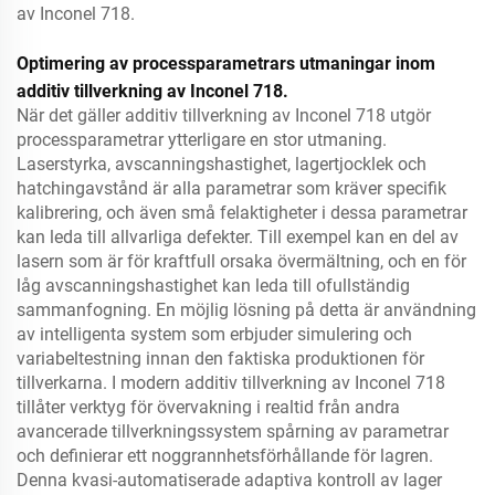
av Inconel 718.
Optimering av processparametrars utmaningar inom
additiv tillverkning av Inconel 718.
När det gäller additiv tillverkning av Inconel 718 utgör
processparametrar ytterligare en stor utmaning.
Laserstyrka, avscanningshastighet, lagertjocklek och
hatchingavstånd är alla parametrar som kräver specifik
kalibrering, och även små felaktigheter i dessa parametrar
kan leda till allvarliga defekter. Till exempel kan en del av
lasern som är för kraftfull orsaka övermältning, och en för
låg avscanningshastighet kan leda till ofullständig
sammanfogning. En möjlig lösning på detta är användning
av intelligenta system som erbjuder simulering och
variabeltestning innan den faktiska produktionen för
tillverkarna. I modern additiv tillverkning av Inconel 718
tillåter verktyg för övervakning i realtid från andra
avancerade tillverkningssystem spårning av parametrar
och definierar ett noggrannhetsförhållande för lagren.
Denna kvasi-automatiserade adaptiva kontroll av lager