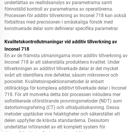
underlättas av realtidsanalys av parametrarna samt
förinställd kontroll av parametrarna av operatörerna.
Processen för additiv tillverkning av Inconel 718 kan också
förbättras med precisionen i småskaliga försök med
konstruerade delar som definierar specifika parametrar.
Kvalitetskontrollutmaningar vid additiv tillverkning av
Inconel 718
En av de främsta utmaningarna inom additiv tillverkning av
Inconel 718 är att säkerställa produktens kvalitet. Under
tillverkningen av additivt tillverkade delar är det mycket
svårt att identifiera inre defekter, såsom mikrorevor och
porositet. Kvalitetsinspektionsmetoder är enbart
otillräckliga för komplexa additivt tillverkade delar i Inconel
718. För att motverka detta bör processen inkludera mer
sofistikerade oförstörande provningsmetoder (NDT) som
datortomografering (CT) och ultraljudsskanning. Dessa
metoder upptäcker inre felaktigheter och säkerställer att
delen uppfyller de krävda standarderna. Dessutom
underlättar införandet av ett komplett system för