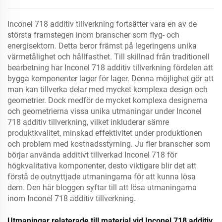
Inconel 718 additiv tillverkning fortsätter vara en av de
största framstegen inom branscher som flyg- och
energisektorn. Detta beror främst på legeringens unika
värmetålighet och hållfasthet. Till skillnad från traditionell
bearbetning har Inconel 718 additiv tillverkning fördelen att
bygga komponenter lager för lager. Denna möjlighet gör att
man kan tillverka delar med mycket komplexa design och
geometrier. Dock medför de mycket komplexa designerna
och geometrierna vissa unika utmaningar under Inconel
718 additiv tillverkning, vilket inkluderar sämre
produktkvalitet, minskad effektivitet under produktionen
och problem med kostnadsstyrning. Ju fler branscher som
börjar använda additivt tillverkad Inconel 718 för
högkvalitativa komponenter, desto viktigare blir det att
förstå de outnyttjade utmaningarna för att kunna lösa
dem. Den här bloggen syftar till att lösa utmaningarna
inom Inconel 718 additiv tillverkning.
Utmaningar relaterade till material vid Inconel 718 additiv