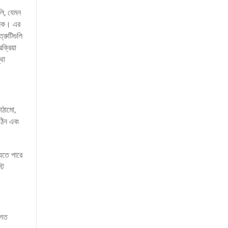
লি, যেমন
াজনক। এর
রুটিগুলি
ক্রিয়া
থা
াঠামো,
ঠিন এবং
েতে পারে
্ট
ণগত