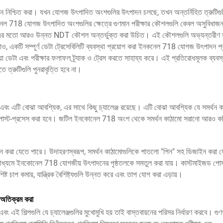
ন নিশ্চিত করা। যখন যোগজ উৎপাদিত অংশগুলির উৎপাদন চলছে, তখন অন্তর্নিহিত ত্রুটিগু
 ইনকনেল 718 যোগজ উৎপাদিত অংশগুলির ক্ষেত্রে গুণমান পরীক্ষার কৌশলগুলি কেবল অসুবিধ
্যানিং-এর মতো আরও উন্নত NDT কৌশল অন্তর্ভুক্ত করা উচিত। এই কৌশলগুলি অভ্যন্তরীণ ত্
়াও, একটি সম্পূর্ণ ডেটা ট্রেসেবিলিটি ব্যবস্থা প্রয়োগ করা ইনকনেল 718 যোগজ উৎপাদন প্র
্রিয়া ডেটা এবং পরীক্ষার ফলাফল ট্র্যাক ও ট্রেস করতে সাহায্য করে। এই প্রতিরোধমূলক ব্যবস্
ত্রুটিগুলি পুনরাবৃত্তি হবে না।
এবং এটি বোঝা আবশ্যিক, এর সাথে কিছু চ্যালেঞ্জ রয়েছে। এটি বোঝা আবশ্যিক যে সমর্থন ক
বে পোস্ট-প্রসেস করা হবে। জটিল ইনকোনেল 718 অংশ থেকে সমর্থন কাঠামো সরানো আরও ক
ন করা যেতে পারে। উদাহরণস্বরূপ, সমর্থন কাঠামোগুলিকে পাতলো "পিন" সহ ডিজাইন করা য
থার মাধ্যমে ইনকোনেল 718 যোগজীয় উৎপাদনের পৃষ্ঠতলকে সমতুল করা যায়। কাস্টমাইজড পোস
চাপ কমায়, যান্ত্রিক বৈশিষ্ট্যগুলি উন্নত করে এবং তাপ যোগ করা এড়ায়।
 অতিক্রম করা
ং এই শিল্পগুলি যে চ্যালেঞ্জগুলির মুখোমুখি হয় তাই বাস্তবায়নের পরিসর নির্ধারণ করবে। গু