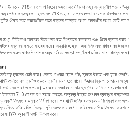
ট্য। ইনকনেল 718-এর তাপ পরিবহনের ক্ষমতা অত্যধিক যা ভঙ্গুর অভ্যন্তরীণ গঠনের উন্ন
বং ভঙ্গুর পর্যায় অন্তর্ভুক্ত। ইনকনেল 718 গুঁড়োর মান প্রত্যক্ষভাবে যোগজ উৎপাদনের ফ
দূষিত গুঁড়োর মতো কারণগুলিকে স্তর বন্ধনের সমস্যার প্রধান কারণগুলির মধ্যে একটি বলে 
ধ্যে নির্দিষ্ট কণা আকারের বিতরণ সহ উচ্চ বিশুদ্ধতার ইনকনেল ৭১৮ গুঁড়ো ব্যবহার করার পর
ফাটলের সম্ভাবনা কমাতে সাহায্য করে। অন্যদিকে, দ্রবণ অ্যানিলিং এবং বার্ধক্য প্রক্রিয়াক
ে ইনকনেল ৭১৮ যোগজ উৎপাদনে ভঙ্গুর পর্যায়ের সমস্যা সম্পূর্ণরূপে এড়িয়ে যাতে সাহায্য করে
েঞ্জ।
টি বড় চ্যালেঞ্জ তৈরি করে। লেজার পাওয়ার, স্ক্যান গতি, স্তরের উচ্চতা এবং হ্যাচ স্পে
 প্যারামিটারগুলিতে কম ত্রুটিও গুরুতর ত্রুটির কারণ হতে পারে। উদাহরণস্বরূপ, লেজারের অত্য
্ণ ফিউশনের কারণ হতে পারে। এর একটি সম্ভাব্য সমাধান হল বুদ্ধিমান সিস্টেম ব্যবহার করা য
ক ইনকনেল 718 যোগজ উৎপাদনের ক্ষেত্রে, অন্যান্য উন্নত উৎপাদন ব্যবস্থার বাস্তব-সম
র জন্য একটি নির্ভুলতার অনুপাত নির্ধারণ করে। প্যারামিটারগুলির বাস্তব-সময় বিশ্লেষণ এবং অপ
এই আধ-স্বয়ংক্রিয় অভিযোজিত নিয়ন্ত্রণ সুবিধাজনক হয়ে ওঠে। ছোট স্কেলে ডিজাইন করা অংশের প
নির্দিষ্ট প্যারামিটারগুলি নির্ধারণ করে।