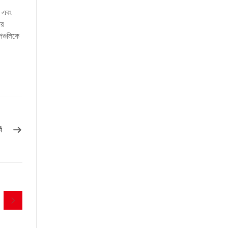
ত এবং
োর
পগুলিকে
ী