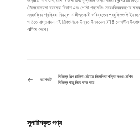
গুঁড়োতে বিনিয়োগ, তাপ চিকিত্সা এবং বুদ্ধিমান অন্তর্নির্মিত সেন্সিংয়ের মাধ্
ট্রেসযোগ্যতা ব্যবস্থা বিকাশ এবং পোস্ট প্রসেসিং স্বয়ংক্রিয়করণের 
স্বয়ংক্রিয় প্রক্রিয়া নিয়ন্ত্রণ একীভূতকারী ভবিষ্যতের প্রযুক্তিগ
গতিতে বাস্তবায়ন এই শিল্পগুলিকে উন্নত ইনকনেল 718 যোগশীল উৎপাদন 
এগিয়ে নেবে।
বিভিন্ন শিল্প চাহিদা মেটাতে নির্দেশিত শক্তি সঞ্চয় মেশিন
আগেরটি
বিভিন্ন ধাতু নিয়ে কাজ করে
সুপারিশকৃত পণ্য