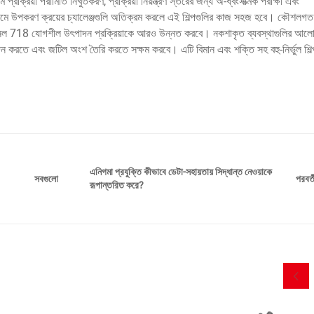
যমে প্রক্রিয়া পরামিতি নিখুঁতকরণ, প্রক্রিয়া নিয়ন্ত্রণ স্তরের জন্য অ-ধ্বংসাত্মক পরীক্ষা এবং
মাধ্যমে উপকরণ ক্রয়ের চ্যালেঞ্জগুলি অতিক্রম করলে এই শিল্পগুলির কাজ সহজ হবে। কৌশলগ
ুলি ইনকনেল 718 যোগশীল উৎপাদন প্রক্রিয়াকে আরও উন্নত করবে। নকশাকৃত ব্যবস্থাগুলির আল
করতে এবং জটিল অংশ তৈরি করতে সক্ষম করবে। এটি বিমান এবং শক্তি সহ বহু-নির্ভুল শিল্
এনিগমা প্রযুক্তি কীভাবে ডেটা-সহায়তায় সিদ্ধান্ত নেওয়াকে
পরবর্ত
সবগুলো
রূপান্তরিত করে?