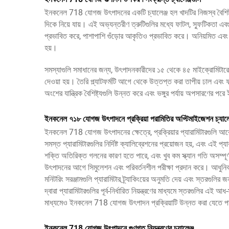
ইনকনেল 718 যোগজ উৎপাদনের একটি চ্যালেঞ্জ হল খাদটির নিজস্ব বৈশিষ্
দিকে নিয়ে যায়। এই অভ্যন্তরীণ ত্রুটিগুলির মধ্যে ফাটল, স্ফুটিকতা এ
প্রভাবিত করে, পাশাপাশি গুঁড়োর আকৃতিও প্রভাবিত করে। অনিয়মিত এবং 
হয়।
সমস্যাগুলি সমাধানের জন্য, উৎপাদনকারীদের ১৫ থেকে ৪৫ মাইক্রোমিটারের ম
দেওয়া হয়। তৈরি প্ল্যাটফর্মটি আগে থেকে উত্তপ্ত করা তাপীয় ঢাল এবং 
অংশের যান্ত্রিক বৈশিষ্ট্যগুলি উন্নত করে এবং ভঙ্গুর পর্যায় অপসারণের পর
ইনকনেল ৭১৮ যোগজ উৎপাদনে প্রক্রিয়া পরামিতির অপ্টিমাইজেশন চ্যাল
ইনকনেল 718 যোগজ উৎপাদনের ক্ষেত্রে, প্রক্রিয়ার প্যারামিটারগুলি আরেক
সমস্ত প্যারামিটারগুলির নির্দিষ্ট ক্যালিব্রেশনের প্রয়োজন হয়, এবং এই
শক্তি অতিরিক্ত গলনের কারণ হতে পারে, এবং খুব কম স্ক্যান গতি অসম্পূর
উৎপাদনের আগে সিমুলেশন এবং পরিবর্তনশীল পরীক্ষা প্রদান করে। আধুনি
মনিটরিং সরঞ্জামগুলি প্যারামিটার ট্র্যাকিংয়ের অনুমতি দেয় এবং স্তরগুলি
দ্বারা প্যারামিটারগুলির পূর্ব-নির্ধারিত নিয়ন্ত্রণের মাধ্যমে স্তরগুলির 
মাধ্যমেও ইনকনেল 718 যোগজ উৎপাদন প্রক্রিয়াটি উন্নত করা যেতে পারে যা 
ইনকনেল 718 যোগজ উৎপাদনে গুণগত নিয়ন্ত্রণের চ্যালেঞ্জ