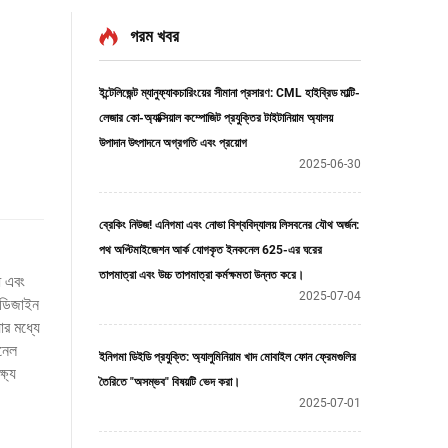
গরম খবর
ইন্টেলিজেন্ট ম্যানুফ্যাকচারিংয়ের সীমানা প্রসারণ: CML হাইব্রিড মাল্টি-
লেজার কো-অ্যাক্সিয়াল কম্পোজিট প্রযুক্তির টাইটানিয়াম অ্যালয়
উপাদান উৎপাদনে অগ্রগতি এবং প্রয়োগ
2025-06-30
ব্রেকিং নিউজ! এনিগমা এবং নোভা বিশ্ববিদ্যালয় লিসবনের যৌথ অর্জন:
পথ অপ্টিমাইজেশন আর্ক যোগকৃত ইনকনেল 625-এর ঘরের
তাপমাত্রা এবং উচ্চ তাপমাত্রা কর্মক্ষমতা উন্নত করে।
ধ এবং
2025-07-04
 ডিজাইন
ার মধ্যে
কনেল
ইনিগমা ডিইডি প্রযুক্তি: অ্যালুমিনিয়াম খাদ মোবাইল ফোন ফ্রেমগুলির
ষ্য
তৈরিতে "অসম্ভব" বিষয়টি ভেদ করা।
2025-07-01