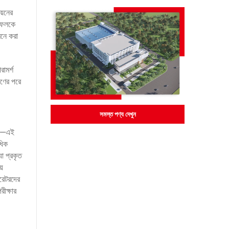
য়নের
লাফলকে
মনে করা
ামর্শ
রণের পরে
।
সমস্ত পণ্য দেখুন
সিং—এই
ধিক
া প্রকৃত
য়
ারেটরদের
রীক্ষার