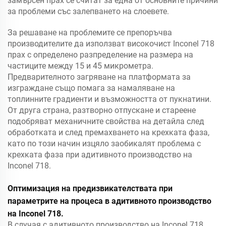
замърсен прах се считат за една от основните причини
за проблеми със залепването на слоевете.
За решаване на проблемите се препоръчва
производителите да използват високочист Inconel 718
прах с определено разпределение на размера на
частиците между 15 и 45 микрометра.
Предварителното загряване на платформата за
изграждане също помага за намаляване на
топлинните градиенти и възможността от пукнатини.
От друга страна, разтворно отпускане и стареене
подобряват механичните свойства на детайла след
обработката и след премахването на крехката фаза,
като по този начин изцяло заобикалят проблема с
крехката фаза при адитивното производство на
Inconel 718.
Оптимизация на предизвикателствата при
параметрите на процеса в адитивното производство
на Inconel 718.
В случая с адитивното производство на Inconel 718