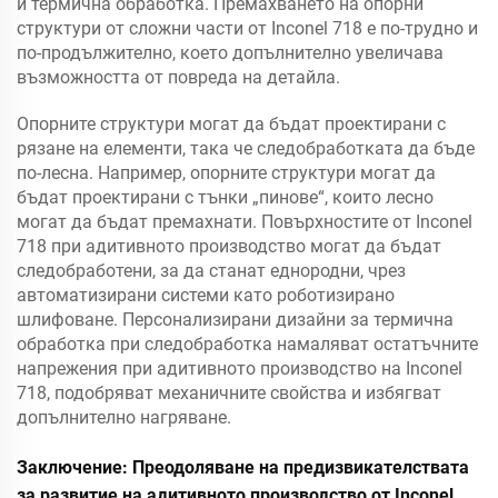
и термична обработка. Премахването на опорни
структури от сложни части от Inconel 718 е по-трудно и
по-продължително, което допълнително увеличава
възможността от повреда на детайла.
Опорните структури могат да бъдат проектирани с
рязане на елементи, така че следобработката да бъде
по-лесна. Например, опорните структури могат да
бъдат проектирани с тънки „пинове“, които лесно
могат да бъдат премахнати. Повърхностите от Inconel
718 при адитивното производство могат да бъдат
следобработени, за да станат еднородни, чрез
автоматизирани системи като роботизирано
шлифоване. Персонализирани дизайни за термична
обработка при следобработка намаляват остатъчните
напрежения при адитивното производство на Inconel
718, подобряват механичните свойства и избягват
допълнително нагряване.
Заключение: Преодоляване на предизвикателствата
за развитие на адитивното производство от Inconel