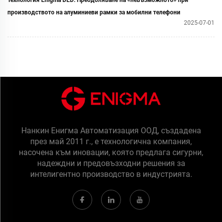
Технология Enigma DED: Преодоляване на «невъзможното» при
производството на алуминиеви рамки за мобилни телефони
2025-07-01
Нанкин Енигма Автоматизация ООД, създадена
през май 2011 г., е технологична компания,
насочена към иновации, която предлага сигурни,
надеждни и предовъзходни решения за
интелигентно производство в индустрията.