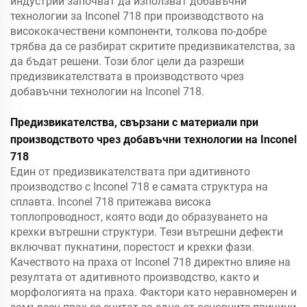
индустрии започват да използват добавъчни
технологии за Inconel 718 при производството на
висококачествени компоненти, толкова по-добре
трябва да се разбират скритите предизвикателства, за
да бъдат решени. Този блог цели да разреши
предизвикателствата в производството чрез
добавъчни технологии на Inconel 718.
Предизвикателства, свързани с материали при
производството чрез добавъчни технологии на Inconel
718
Един от предизвикателствата при адитивното
производство с Inconel 718 е самата структура на
сплавта. Inconel 718 притежава висока
топлопроводност, която води до образуването на
крехки вътрешни структури. Тези вътрешни дефекти
включват пукнатини, порестост и крехки фази.
Качеството на праха от Inconel 718 директно влияе на
резултата от адитивното производство, както и
морфологията на праха. Фактори като неравномерен и