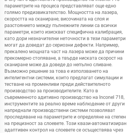
параметрите на процеса представляват още едно
голямо предизвикателство. Мощността на лазера,
скоростта на сканиране, височината на слоя и
разстоянието между пълнежните линии са всички
параметри, които изискват специфична калибрация,
като дори незначителни неточности в тези параметри
могат да доведат до сериозни дефекти. Например,
прекалено мощната част на лазера може да причини
прекомерно стопяване, а твърде ниската скорост на
сканиране може да доведе до непълно сливане.
Възможно решение за това е използването на
интелигентни системи, които предлагат симулации и
тестване на променливи преди действителното
производство за производителите. Като в
съвременното адитивно производство на Inconel 718,
инструментите за реално време наблюдение от други
напреднали производствени системи позволяват
проследяване на параметрите и определяне на степен
на прецизност за слоевете. Този квази-автоматизиран
адаптивен контрол на слоевете се осъществява чрез