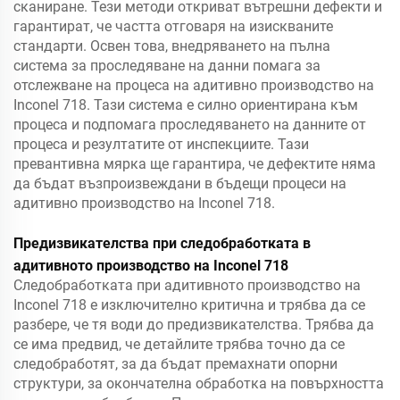
сканиране. Тези методи откриват вътрешни дефекти и
гарантират, че частта отговаря на изискваните
стандарти. Освен това, внедряването на пълна
система за проследяване на данни помага за
отслежване на процеса на адитивно производство на
Inconel 718. Тази система е силно ориентирана към
процеса и подпомага проследяването на данните от
процеса и резултатите от инспекциите. Тази
превантивна мярка ще гарантира, че дефектите няма
да бъдат възпроизвеждани в бъдещи процеси на
адитивно производство на Inconel 718.
Предизвикателства при следобработката в
адитивното производство на Inconel 718
Следобработката при адитивното производство на
Inconel 718 е изключително критична и трябва да се
разбере, че тя води до предизвикателства. Трябва да
се има предвид, че детайлите трябва точно да се
следобработят, за да бъдат премахнати опорни
структури, за окончателна обработка на повърхността