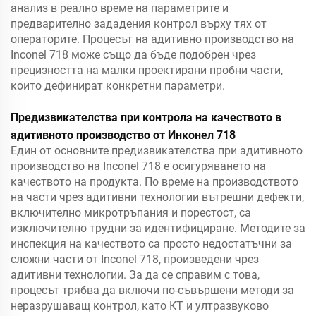
анализ в реално време на параметрите и
предварително зададения контрол върху тях от
операторите. Процесът на адитивно производство на
Inconel 718 може също да бъде подобрен чрез
прецизността на малки проектирани пробни части,
които дефинират конкретни параметри.
Предизвикателства при контрола на качеството в
адитивното производство от Инконел 718
Един от основните предизвикателства при адитивното
производство на Inconel 718 е осигуряването на
качеството на продукта. По време на производството
на части чрез адитивни технологии вътрешни дефекти,
включително микротръпания и порестост, са
изключително трудни за идентифициране. Методите за
инспекция на качеството са просто недостатъчни за
сложни части от Inconel 718, произведени чрез
адитивни технологии. За да се справим с това,
процесът трябва да включи по-съвършени методи за
неразрушаващ контрол, като КТ и ултразвуково