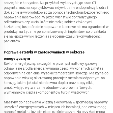
szczególnie korzystne. Na przykład, wykorzystując skan CT
pacjenta, można zaprojektować indywidualne endoprotezy biodra i
dokładnie je wyprodukować za pomocą technologii bezpośredniego
napawania laserowego. W przeciwieństwie do tradycyjnego
odlewnictwa czy kucia, które nie radzą sobie z złożonymi
kształtami, bezpośrednie napawanie laserowe nie ma ograniczeń w
produkcji na żądanie personalizowanych implantów, co przekłada
się na lepsze wyniki leczenia i skrócenie czasu rekonwalescencji
pacjentów.
Poprawa estetyki w zastosowaniach w sektorze
energetycznym
Sektor energetyczny, szczególnie przemysł naftowy, gazowy i
odnawialne źródła energii, wymaga części wykonanych z metali
odpornych na ciśnienie, wysokie temperatury i korozję. Maszyna do
napawania wiązką skierowaną pracuje z metalami odpornymi na
korozję, takimi jak stal nierdzewna duplex oraz stopy niklu,
umożliwiając wytwarzanie obudów otworów naftowych,
wymienników ciepła i komponentów turbin wiatrowych.
Maszyny do napawania wiązką skierowaną wspomagają naprawy
urządzeń energetycznych w miejscu ich instalacji, ponieważ mogą
nanosić metal na już istniejące części maszyn. Na przykład mogą