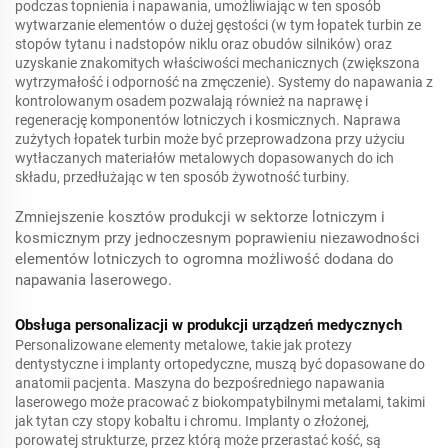
podczas topnienia i napawania, umożliwiając w ten sposób
wytwarzanie elementów o dużej gęstości (w tym łopatek turbin ze
stopów tytanu i nadstopów niklu oraz obudów silników) oraz
uzyskanie znakomitych właściwości mechanicznych (zwiększona
wytrzymałość i odporność na zmęczenie). Systemy do napawania z
kontrolowanym osadem pozwalają również na naprawę i
regenerację komponentów lotniczych i kosmicznych. Naprawa
zużytych łopatek turbin może być przeprowadzona przy użyciu
wytłaczanych materiałów metalowych dopasowanych do ich
składu, przedłużając w ten sposób żywotność turbiny.
Zmniejszenie kosztów produkcji w sektorze lotniczym i
kosmicznym przy jednoczesnym poprawieniu niezawodności
elementów lotniczych to ogromna możliwość dodana do
napawania laserowego.
Obsługa personalizacji w produkcji urządzeń medycznych
Personalizowane elementy metalowe, takie jak protezy
dentystyczne i implanty ortopedyczne, muszą być dopasowane do
anatomii pacjenta. Maszyna do bezpośredniego napawania
laserowego może pracować z biokompatybilnymi metalami, takimi
jak tytan czy stopy kobaltu i chromu. Implanty o złożonej,
porowatej strukturze, przez którą może przerastać kość, są