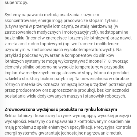
superstopy.
Systemy napawania metodą osadzania z użyciem
skoncentrowanej energii mogą pracować ze stopami tytanu
(używanymi w przemyśle lotniczym), ze stalą nierdzewną (w
zastosowaniach medycznych i motoryzacyjnych), nadstopami na
bazie niklu (Inconel w energetyce i przemyśle lotniczym) oraz nawet
z metalami trudno topniewymi (np. wolframem i molibdenem
używanymi w zastosowaniach wysokotemperaturowych). Na
przykład podczas wytwarzania komponentów do silników
lotniczych systemy te mogą wykorzystywać Inconel 718, tworząc
elementy silnika odporno na wysokie temperatury; w przypadku
implantów medycznych mogą stosować stopy tytanu do produkcji
szkieletu struktury biokompatybilnej. Ta uniwersalność w obróbce
różnych materiałów oznacza mniejszą liczbę urządzeń potrzebnych
przez producentów oraz uproszczenie produkcji, bez konieczności
posiadania wielu dedykowanych maszyn i stanowisk roboczych.
Zrównoważona wydajność produktu na rynku lotniczym
Sektor lotniczy i kosmiczny to rynek wymagający wysokiej precyzji i
wydajności. Maszyny do napawania z kontrolowanym osadem nie
mają problemu z spełnieniem tych specyfikacji. Precyzyjna kontrola
energii systemów gwarantuje jednostajne nagrzewanie metalu