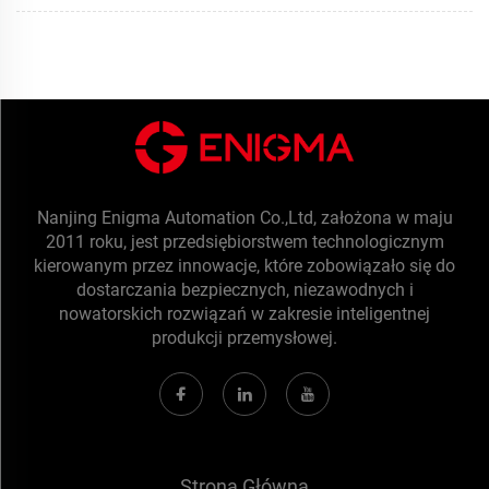
Nanjing Enigma Automation Co.,Ltd, założona w maju
2011 roku, jest przedsiębiorstwem technologicznym
kierowanym przez innowacje, które zobowiązało się do
dostarczania bezpiecznych, niezawodnych i
nowatorskich rozwiązań w zakresie inteligentnej
produkcji przemysłowej.
Strona Główna