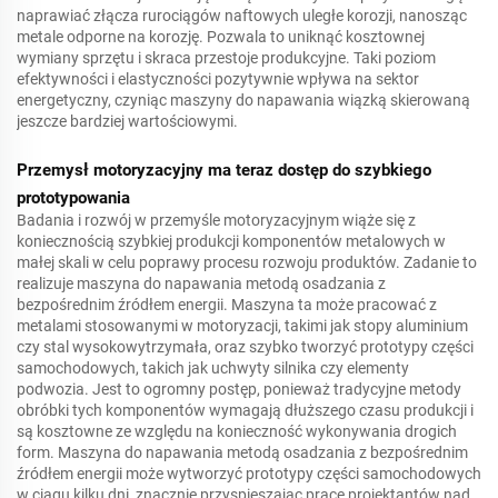
naprawiać złącza rurociągów naftowych uległe korozji, nanosząc
metale odporne na korozję. Pozwala to uniknąć kosztownej
wymiany sprzętu i skraca przestoje produkcyjne. Taki poziom
efektywności i elastyczności pozytywnie wpływa na sektor
energetyczny, czyniąc maszyny do napawania wiązką skierowaną
jeszcze bardziej wartościowymi.
Przemysł motoryzacyjny ma teraz dostęp do szybkiego
prototypowania
Badania i rozwój w przemyśle motoryzacyjnym wiąże się z
koniecznością szybkiej produkcji komponentów metalowych w
małej skali w celu poprawy procesu rozwoju produktów. Zadanie to
realizuje maszyna do napawania metodą osadzania z
bezpośrednim źródłem energii. Maszyna ta może pracować z
metalami stosowanymi w motoryzacji, takimi jak stopy aluminium
czy stal wysokowytrzymała, oraz szybko tworzyć prototypy części
samochodowych, takich jak uchwyty silnika czy elementy
podwozia. Jest to ogromny postęp, ponieważ tradycyjne metody
obróbki tych komponentów wymagają dłuższego czasu produkcji i
są kosztowne ze względu na konieczność wykonywania drogich
form. Maszyna do napawania metodą osadzania z bezpośrednim
źródłem energii może wytworzyć prototypy części samochodowych
w ciągu kilku dni, znacznie przyspieszając pracę projektantów nad