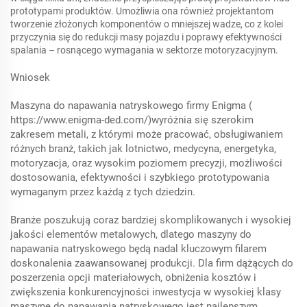
prototypami produktów. Umożliwia ona również projektantom
tworzenie złożonych komponentów o mniejszej wadze, co z kolei
przyczynia się do redukcji masy pojazdu i poprawy efektywności
spalania – rosnącego wymagania w sektorze motoryzacyjnym.
Wniosek
Maszyna do napawania natryskowego firmy Enigma (
https://www.enigma-ded.com/)
wyróżnia się szerokim
zakresem metali, z którymi może pracować, obsługiwaniem
różnych branż, takich jak lotnictwo, medycyna, energetyka,
motoryzacja, oraz wysokim poziomem precyzji, możliwości
dostosowania, efektywności i szybkiego prototypowania
wymaganym przez każdą z tych dziedzin.
Branże poszukują coraz bardziej skomplikowanych i wysokiej
jakości elementów metalowych, dlatego maszyny do
napawania natryskowego będą nadal kluczowym filarem
doskonalenia zaawansowanej produkcji. Dla firm dążących do
poszerzenia opcji materiałowych, obniżenia kosztów i
zwiększenia konkurencyjności inwestycja w wysokiej klasy
maszynę do napawania natryskowego jest najlepszym