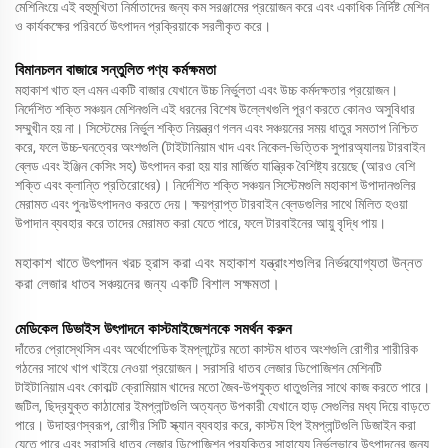
মেশিনিংয়ে এই বহুমুখিতা নির্মাতাদের জন্য কম সরঞ্জামের প্রয়োজন করে এবং একাধিক নির্দিষ্ট মেশিন
ও কার্যকক্ষের পরিবর্তে উৎপাদন প্রক্রিয়াকে সরলীকৃত করে।
বিমানচলন বাজারে সন্তুলিত পণ্য কর্মক্ষমতা
মহাকাশ খাত হল এমন একটি বাজার যেখানে উচ্চ নির্ভুলতা এবং উচ্চ কর্মদক্ষতার প্রয়োজন।
নির্দেশিত শক্তি সঞ্চয়ন মেশিনগুলি এই ধরনের বিশেষ উল্লেখগুলি পূরণ করতে কোনও অসুবিধার
সম্মুখীন হয় না। সিস্টেমের নির্ভুল শক্তি নিয়ন্ত্রণ গলন এবং সঞ্চয়নের সময় ধাতুর সমতাপ নিশ্চিত
করে, ফলে উচ্চ-ঘনত্বের অংশগুলি (টাইটানিয়াম খাদ এবং নিকেল-ভিত্তিক সুপারঅ্যালয় টারবাইন
ব্লেড এবং ইঞ্জিন কেসিং সহ) উৎপাদন করা হয় যার মার্জিত যান্ত্রিক বৈশিষ্ট্য রয়েছে (আরও বেশি
শক্তি এবং ক্লান্তি প্রতিরোধের)। নির্দেশিত শক্তি সঞ্চয়ন সিস্টেমগুলি মহাকাশ উপাদানগুলির
মেরামত এবং পুনঃউৎপাদনও করতে দেয়। ক্ষয়প্রাপ্ত টারবাইন ব্লেডগুলির সাথে মিলিত হওয়া
উপাদান ব্যবহার করে তাদের মেরামত করা যেতে পারে, ফলে টারবাইনের আয়ু বৃদ্ধি পায়।
মহাকাশ খাতে উৎপাদন খরচ হ্রাস করা এবং মহাকাশ যন্ত্রাংশগুলির নির্ভরযোগ্যতা উন্নত
করা লেজার ধাতব সঞ্চয়নের জন্য একটি বিশাল সক্ষমতা।
মেডিকেল ডিভাইস উৎপাদনে কাস্টমাইজেশনকে সমর্থন করুন
দাঁতের প্রোস্থেসিস এবং অর্থোপেডিক ইমপ্লান্টের মতো কাস্টম ধাতব অংশগুলি রোগীর শারীরিক
গঠনের সাথে খাপ খাইয়ে নেওয়া প্রয়োজন। সরাসরি ধাতব লেজার ডিপোজিশন মেশিনটি
টাইটানিয়াম এবং কোবাল্ট ক্রোমিয়াম খাদের মতো জৈব-উপযুক্ত ধাতুগুলির সাথে কাজ করতে পারে।
জটিল, ছিদ্রযুক্ত কাঠামোর ইমপ্লান্টগুলি অত্যন্ত উপকারী যেখানে হাড় সেগুলির মধ্য দিয়ে বাড়তে
পারে। উদাহরণস্বরূপ, রোগীর সিটি স্ক্যান ব্যবহার করে, কাস্টম হিপ ইমপ্লান্টগুলি ডিজাইন করা
যেতে পারে এবং সরাসরি ধাতব লেজার ডিপোজিশন প্রযুক্তির সাহায্যে নির্ভুলভাবে উৎপাদনের জন্য