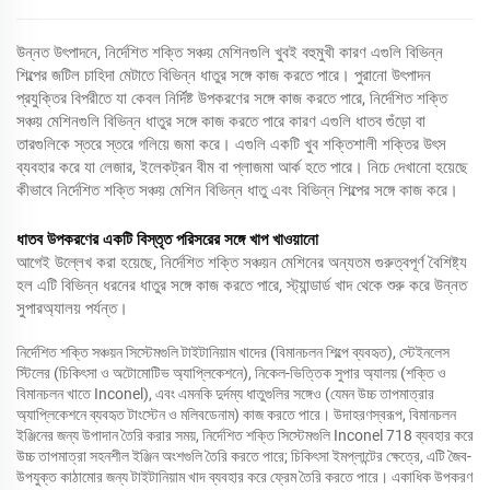
উন্নত উৎপাদনে, নির্দেশিত শক্তি সঞ্চয় মেশিনগুলি খুবই বহুমুখী কারণ এগুলি বিভিন্ন
শিল্পের জটিল চাহিদা মেটাতে বিভিন্ন ধাতুর সঙ্গে কাজ করতে পারে। পুরানো উৎপাদন
প্রযুক্তির বিপরীতে যা কেবল নির্দিষ্ট উপকরণের সঙ্গে কাজ করতে পারে, নির্দেশিত শক্তি
সঞ্চয় মেশিনগুলি বিভিন্ন ধাতুর সঙ্গে কাজ করতে পারে কারণ এগুলি ধাতব গুঁড়ো বা
তারগুলিকে স্তরে স্তরে গলিয়ে জমা করে। এগুলি একটি খুব শক্তিশালী শক্তির উৎস
ব্যবহার করে যা লেজার, ইলেকট্রন বীম বা প্লাজমা আর্ক হতে পারে। নিচে দেখানো হয়েছে
কীভাবে নির্দেশিত শক্তি সঞ্চয় মেশিন বিভিন্ন ধাতু এবং বিভিন্ন শিল্পের সঙ্গে কাজ করে।
ধাতব উপকরণের একটি বিস্তৃত পরিসরের সঙ্গে খাপ খাওয়ানো
আগেই উল্লেখ করা হয়েছে, নির্দেশিত শক্তি সঞ্চয়ন মেশিনের অন্যতম গুরুত্বপূর্ণ বৈশিষ্ট্য
হল এটি বিভিন্ন ধরনের ধাতুর সঙ্গে কাজ করতে পারে, স্ট্যান্ডার্ড খাদ থেকে শুরু করে উন্নত
সুপারঅ্যালয় পর্যন্ত।
নির্দেশিত শক্তি সঞ্চয়ন সিস্টেমগুলি টাইটানিয়াম খাদের (বিমানচলন শিল্পে ব্যবহৃত), স্টেইনলেস
স্টিলের (চিকিৎসা ও অটোমোটিভ অ্যাপ্লিকেশনে), নিকেল-ভিত্তিক সুপার অ্যালয় (শক্তি ও
বিমানচলন খাতে Inconel), এবং এমনকি দুর্দম্য ধাতুগুলির সঙ্গেও (যেমন উচ্চ তাপমাত্রার
অ্যাপ্লিকেশনে ব্যবহৃত টাংস্টেন ও মলিবডেনাম) কাজ করতে পারে। উদাহরণস্বরূপ, বিমানচলন
ইঞ্জিনের জন্য উপাদান তৈরি করার সময়, নির্দেশিত শক্তি সিস্টেমগুলি Inconel 718 ব্যবহার করে
উচ্চ তাপমাত্রা সহনশীল ইঞ্জিন অংশগুলি তৈরি করতে পারে; চিকিৎসা ইমপ্লান্টের ক্ষেত্রে, এটি জৈব-
উপযুক্ত কাঠামোর জন্য টাইটানিয়াম খাদ ব্যবহার করে ফ্রেম তৈরি করতে পারে। একাধিক উপকরণ