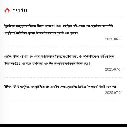
গরম খবর
ইন্টেলিজেন্ট ম্যানুফ্যাকচারিংয়ের সীমানা প্রসারণ: CML হাইব্রিড মাল্টি-লেজার কো-অ্যাক্সিয়াল কম্পোজিট
প্রযুক্তির টাইটানিয়াম অ্যালয় উপাদান উৎপাদনে অগ্রগতি এবং প্রয়োগ
2025-06-30
ব্রেকিং নিউজ! এনিগমা এবং নোভা বিশ্ববিদ্যালয় লিসবনের যৌথ অর্জন: পথ অপ্টিমাইজেশন আর্ক যোগকৃত
ইনকনেল 625-এর ঘরের তাপমাত্রা এবং উচ্চ তাপমাত্রা কর্মক্ষমতা উন্নত করে।
2025-07-04
ইনিগমা ডিইডি প্রযুক্তি: অ্যালুমিনিয়াম খাদ মোবাইল ফোন ফ্রেমগুলির তৈরিতে "অসম্ভব" বিষয়টি ভেদ করা।
2025-07-01