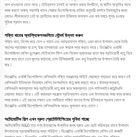
খাপ খাওয়ানো যেতে পারে। ঐতিহ্যগত ঢালাই বা আঘাত করার বিপরীতে, যা জটিল আকৃতির সাথে
কাজ করতে অক্ষম, সরাসরি ধাতব লেজার ডিপোজিশনের চাহিদা অনুযায়ী কাস্টম ইমপ্লান্টের জন্য
কোনও সীমাবদ্ধতা নেই যা রোগীদের জন্য ভাল চিকিৎসা ফলাফল এবং কম সময়ে সুস্থ হওয়ার
সুবিধা প্রদান করে।
শক্তি খাতের অ্যাপ্লিকেশনগুলিতে সৌন্দর্য উন্নত করুন
শক্তি খাত, বিশেষ করে তেল ও গ্যাস এবং নবায়নযোগ্য শক্তি, এমন ধাতব উপাদান থেকে তৈরি
অংশের প্রয়োজন যা চাপ, উচ্চ তাপমাত্রা এবং ক্ষয়কে সহ্য করতে পারে। ডিরেক্টেড এনার্জি
ডিপোজিশন মেশিন ডুপ্লেক্স স্টেইনলেস স্টিল এবং নিকেল অ্যালয়ের মতো ক্ষয় প্রতিরোধী ধাতু নিয়ে
কাজ করে যাতে তেল কূপের কাঠামো, তাপ বিনিময়কারী এবং বায়ু টারবাইনের উপাদান তৈরি করা
যায়।
ডিরেক্টেড এনার্জি ডিপোজিশন মেশিনগুলি শক্তি সরঞ্জামের সাইটে মেরামতে সহায়তা করে কারণ এই
মেশিনগুলি ইতিমধ্যে বিদ্যমান মেশিন অংশগুলিতে ধাতু জমা করতে পারে। উদাহরণস্বরূপ,
মেশিনগুলি ক্ষয়প্রাপ্ত ক্ষয় প্রতিরোধী ধাতু জমা করে ক্ষয়প্রাপ্ত তেল পাইপলাইন জয়েন্টগুলি
মেরামত করতে পারে। এটি ব্যয়বহুল সরঞ্জাম প্রতিস্থাপন এড়ায় এবং উৎপাদনের সময় বন্ধ থাকার
সময় কমায়। এই ধরনের দক্ষতা এবং নমনীয়তা শক্তি খাতের উপর ইতিবাচক প্রভাব ফেলে যা
ডিরেক্টেড এনার্জি ডিপোজিশন মেশিনগুলিকে আরও মূল্যবান করে তোলে।
অটোমোটিভ শিল্প এখন দ্রুত প্রোটোটাইপিংয়ের সুবিধা পাচ্ছে
অটোমোটিভ R&D তার পণ্য উন্নয়নের উন্নতির জন্য দ্রুত এবং ছোট পরিসরের ধাতব উপাদান
উৎপাদনের প্রয়োজনীয়তার জন্য পরিচিত। ডিরেক্টেড এনার্জি ডিপোজিশন মেশিন এই কাজটি