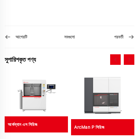
আগেরটি
পরবর্তী
সবগুলো
সুপারিশকৃত পণ্য
আর্কম্যান এস সিরিজ
ArcMan P সিরিজ