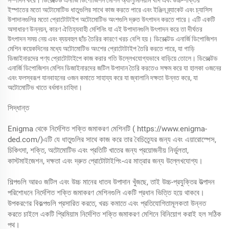
সম্পাদন করে। ডিরেক্টেড এনার্জি ডিপোজিশন মেশিন অ্যালুমিনিয়াম খাদ এবং উচ্চ-শক্তির
ইস্পাতের মতো অটোমোটিভ ধাতুগুলির সাথে কাজ করতে পারে এবং ইঞ্জিন ব্র্যাকেট এবং চ্যাসিস
উপাদানগুলির মতো প্রোটোটাইপ অটোমোটিভ অংশগুলি দ্রুত উৎপাদন করতে পারে। এটি একটি
অসাধারণ উন্নয়ন, কারণ ঐতিহ্যবাহী মেশিনিং যা এই উপাদানগুলি উৎপাদন করে তা দীর্ঘতর
উৎপাদন সময় নেয় এবং ব্যয়বহুল ছাঁচ তৈরির কারণে খরচ বেশি হয়। ডিরেক্টেড এনার্জি ডিপোজিশন
মেশিন কয়েকদিনের মধ্যে অটোমোটিভ অংশের প্রোটোটাইপ তৈরি করতে পারে, যা গাড়ি
ডিজাইনারদের পণ্য প্রোটোটাইপে কাজ করার গতি উল্লেখযোগ্যভাবে বাড়িয়ে তোলে। ডিরেক্টেড
এনার্জি ডিপোজিশন মেশিন ডিজাইনারদের জটিল উপাদান তৈরি করতেও সক্ষম করে যা হালকা ওজনের
এবং ফলস্বরূপ যানবাহনের ওজন কমাতে সাহায্য করে যা জ্বালানি দক্ষতা উন্নত করে, যা
অটোমোটিভ খাতে বর্ধমান চাহিদা।
সিদ্ধান্ত
Enigma থেকে নির্দেশিত শক্তি জমাকরণ মেশিনটি (
https://www.enigma-
ded.com/)
এটি যে ধাতুগুলির সাথে কাজ করে তার বৈচিত্র্যের জন্য এবং এয়ারোস্পেস,
চিকিৎসা, শক্তি, অটোমোটিভ এবং প্রতিটি খাতের জন্য প্রয়োজনীয় নির্ভুলতা,
কাস্টমাইজেশন, দক্ষতা এবং দ্রুত প্রোটোটাইপিং-এর মাত্রার জন্য উল্লেখযোগ্য।
শিল্পগুলি আরও জটিল এবং উচ্চ মানের ধাতব উপাদান খুঁজছে, তাই উচ্চ-প্রযুক্তির উত্পাদন
পরিশোধনে নির্দেশিত শক্তি জমাকরণ মেশিনগুলি একটি প্রধান ভিত্তি হয়ে থাকবে।
উপকরণের বিকল্পগুলি প্রসারিত করতে, খরচ কমাতে এবং প্রতিযোগিতামূলকতা উন্নত
করতে চাইলে একটি প্রিমিয়াম নির্দেশিত শক্তি জমাকরণ মেশিনে বিনিয়োগ করাই হল সঠিক
পথ।