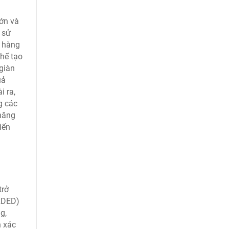
lớn và
 sử
n hàng
hế tạo
 giàn
uả
i ra,
g các
 năng
iến
trở
(RDED)
g,
h xác