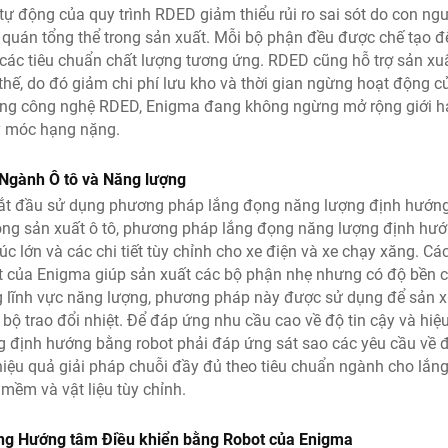
tự động của quy trình RDED giảm thiểu rủi ro sai sót do con ng
t quán tổng thể trong sản xuất. Mỗi bộ phận đều được chế tạo đ
 các tiêu chuẩn chất lượng tương ứng. RDED cũng hỗ trợ sản xu
thế, do đó giảm chi phí lưu kho và thời gian ngừng hoạt động c
ng công nghệ RDED, Enigma đang không ngừng mở rộng giới h
y móc hạng nặng.
 Ngành Ô tô và Năng lượng
bắt đầu sử dụng phương pháp lắng đọng năng lượng định hướn
ong sản xuất ô tô, phương pháp lắng đọng năng lượng định hư
 lớn và các chi tiết tùy chỉnh cho xe điện và xe chạy xăng. Các
 của Enigma giúp sản xuất các bộ phận nhẹ nhưng có độ bền c
ong lĩnh vực năng lượng, phương pháp này được sử dụng để sản 
à bộ trao đổi nhiệt. Để đáp ứng nhu cầu cao về độ tin cậy và hiệ
g định hướng bằng robot phải đáp ứng sát sao các yêu cầu về 
hiệu quả giải pháp chuỗi đầy đủ theo tiêu chuẩn ngành cho lắn
ềm và vật liệu tùy chỉnh.
ng Hướng tâm Điều khiển bằng Robot của Enigma