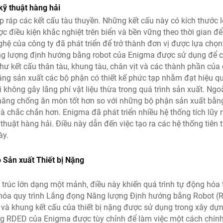
kỹ thuật hàng hải
ắp ráp các kết cấu tàu thuyền. Những kết cấu này có kích thước 
c điều kiện khắc nghiệt trên biển và bền vững theo thời gian để
ghệ của công ty đã phát triển để trở thành đơn vị được lựa chọ
năng lượng định hướng bằng robot của Enigma được sử dụng để c
hư kết cấu thân tàu, khung tàu, chân vịt và các thành phần của
ăng sản xuất các bộ phận có thiết kế phức tạp nhằm đạt hiệu q
không gây lãng phí vật liệu thừa trong quá trình sản xuất. Ngoà
năng chống ăn mòn tốt hơn so với những bộ phận sản xuất bằn
à chắc chắn hơn. Enigma đã phát triển nhiều hệ thống tích lũy
huật hàng hải. Điều này dẫn đến việc tạo ra các hệ thống tiên t
ày.
Sản xuất Thiết bị Nặng
u trúc lớn dạng một mảnh, điều này khiến quá trình tự động hóa 
g hóa quy trình Lắng đọng Năng lượng Định hướng bằng Robot 
 và khung kết cấu của thiết bị nặng được sử dụng trong xây dựn
ng RDED của Enigma được tùy chỉnh để làm việc một cách chín