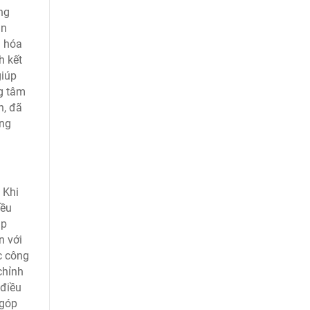
ng
ần
g hóa
h kết
giúp
ng tâm
n, đã
ợng
 Khi
iều
ập
n với
c công
chỉnh
 điều
 góp