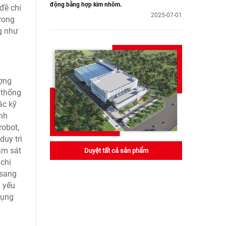
động bằng hợp kim nhôm.
đề chi
2025-07-01
trong
g như
ượng
ệ thống
ác kỹ
inh
robot,
duy trì
ám sát
Duyệt tất cả sản phẩm
 chi
 sang
à yếu
dụng