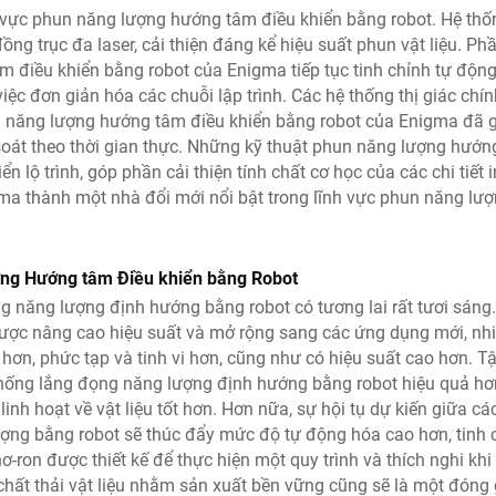
h vực phun năng lượng hướng tâm điều khiển bằng robot. Hệ thố
g trục đa laser, cải thiện đáng kể hiệu suất phun vật liệu. Ph
điều khiển bằng robot của Enigma tiếp tục tinh chỉnh tự độn
ệc đơn giản hóa các chuỗi lập trình. Các hệ thống thị giác chín
un năng lượng hướng tâm điều khiển bằng robot của Enigma đã 
soát theo thời gian thực. Những kỹ thuật phun năng lượng hướ
 lộ trình, góp phần cải thiện tính chất cơ học của các chi tiết i
gma thành một nhà đổi mới nổi bật trong lĩnh vực phun năng lư
ợng Hướng tâm Điều khiển bằng Robot
g năng lượng định hướng bằng robot có tương lai rất tươi sáng.
ược nâng cao hiệu suất và mở rộng sang các ứng dụng mới, nh
ơn, phức tạp và tinh vi hơn, cũng như có hiệu suất cao hơn. T
 thống lắng đọng năng lượng định hướng bằng robot hiệu quả hơ
nh hoạt về vật liệu tốt hơn. Hơn nữa, sự hội tụ dự kiến giữa cá
ợng bằng robot sẽ thúc đẩy mức độ tự động hóa cao hơn, tinh 
ơ-ron được thiết kế để thực hiện một quy trình và thích nghi khi
 chất thải vật liệu nhằm sản xuất bền vững cũng sẽ là một đóng