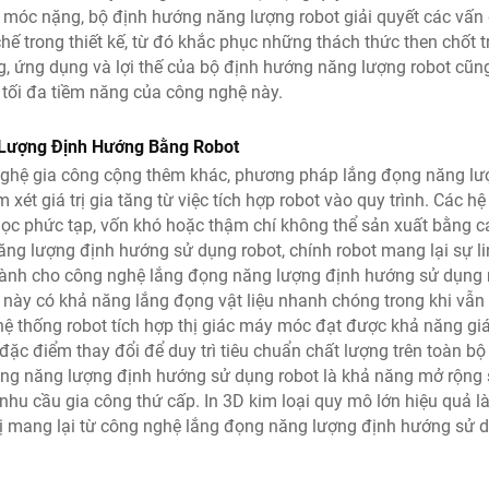
y móc nặng, bộ định hướng năng lượng robot giải quyết các vấn 
chế trong thiết kế, từ đó khắc phục những thách thức then chốt 
ng, ứng dụng và lợi thế của bộ định hướng năng lượng robot cũn
 tối đa tiềm năng của công nghệ này.
 Lượng Định Hướng Bằng Robot
 nghệ gia công cộng thêm khác, phương pháp lắng đọng năng l
xét giá trị gia tăng từ việc tích hợp robot vào quy trình. Các h
 học phức tạp, vốn khó hoặc thậm chí không thể sản xuất bằng c
năng lượng định hướng sử dụng robot, chính robot mang lại sự l
 dành cho công nghệ lắng đọng năng lượng định hướng sử dụng 
 này có khả năng lắng đọng vật liệu nhanh chóng trong khi vẫn 
 hệ thống robot tích hợp thị giác máy móc đạt được khả năng gi
đặc điểm thay đổi để duy trì tiêu chuẩn chất lượng trên toàn bộ
 đọng năng lượng định hướng sử dụng robot là khả năng mở rộng
ỏ nhu cầu gia công thứ cấp. In 3D kim loại quy mô lớn hiệu quả l
 trị mang lại từ công nghệ lắng đọng năng lượng định hướng sử 