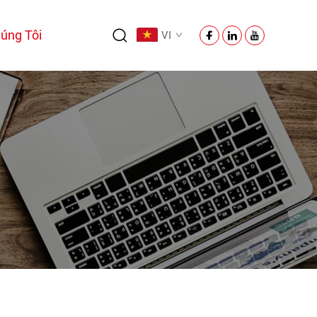
úng Tôi
VI