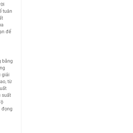
ười
ể tuân
ất
ủa
ạn để
g bằng
ớng
 giải
ao, từ
xuất
u suất
độ
g đọng