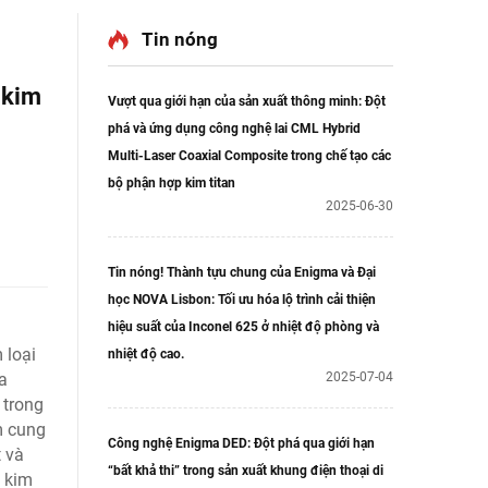
Tin nóng
 kim
Vượt qua giới hạn của sản xuất thông minh: Đột
phá và ứng dụng công nghệ lai CML Hybrid
Multi-Laser Coaxial Composite trong chế tạo các
bộ phận hợp kim titan
2025-06-30
Tin nóng! Thành tựu chung của Enigma và Đại
học NOVA Lisbon: Tối ưu hóa lộ trình cải thiện
hiệu suất của Inconel 625 ở nhiệt độ phòng và
 loại
nhiệt độ cao.
a
2025-07-04
 trong
m cung
Công nghệ Enigma DED: Đột phá qua giới hạn
t và
“bất khả thi” trong sản xuất khung điện thoại di
t kim