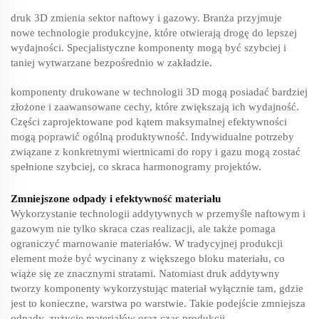
druk 3D zmienia sektor naftowy i gazowy. Branża przyjmuje
nowe technologie produkcyjne, które otwierają drogę do lepszej
wydajności. Specjalistyczne komponenty mogą być szybciej i
taniej wytwarzane bezpośrednio w zakładzie.
komponenty drukowane w technologii 3D mogą posiadać bardziej
złożone i zaawansowane cechy, które zwiększają ich wydajność.
Części zaprojektowane pod kątem maksymalnej efektywności
mogą poprawić ogólną produktywność. Indywidualne potrzeby
związane z konkretnymi wiertnicami do ropy i gazu mogą zostać
spełnione szybciej, co skraca harmonogramy projektów.
Zmniejszone odpady i efektywność materiału
Wykorzystanie technologii addytywnych w przemyśle naftowym i
gazowym nie tylko skraca czas realizacji, ale także pomaga
ograniczyć marnowanie materiałów. W tradycyjnej produkcji
element może być wycinany z większego bloku materiału, co
wiąże się ze znacznymi stratami. Natomiast druk addytywny
tworzy komponenty wykorzystując materiał wyłącznie tam, gdzie
jest to konieczne, warstwa po warstwie. Takie podejście zmniejsza
odpady, zużycie materiałów oraz czas produkcji.