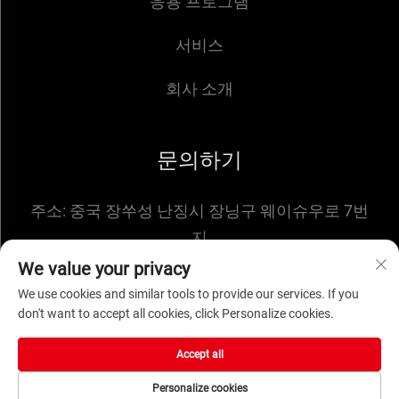
응용 프로그램
서비스
회사 소개
문의하기
주소:
중국 장쑤성 난징시 장닝구 웨이슈우로 7번
지
이메일:
[email protected]
We value your privacy
We use cookies and similar tools to provide our services. If you
don't want to accept all cookies, click Personalize cookies.
Copyright © 2025 by NANJING ENIGMA
Accept all
AUTOMATION CO.,LTD -
개인정보 처리방침
Personalize cookies