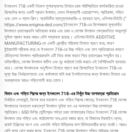
ইনকনেল 718 একটি নিকেল সুপারঅ্যালয় হিসাবে চরম পরিস্থিতিতে কার্যকারিতা চাওয়া
শিল্পগুলির জন্য একটি প্রধান উপাদান, যেমন বিশ্বব্যাপী এয়ারোস্পেস, প্রতিরক্ষা, শক্তি
এবং তেল ও গ্যাস শিল্প। অ্যাডিটিভ ম্যানুফ্যাকচারিং-এ ব্যবহৃত হলে, এনিগমা-ডিইডি ("
https://www.enigma-ded.com/)
ইনকনেল 718-এর বিশেষজ্ঞতা মূল্যবর্ধিত
উৎপাদনে চ্যালেঞ্জগুলি অতিক্রম করার এবং চরম ও যোগজ উৎপাদন ক্ষেত্রগুলিতে অভূতপূর্ব
সুবিধা প্রদান করার আরও বেশি সম্ভাবনা রয়েছে। এনিগমা-ডিইডি ADDITIVE
MANUFACTURING-কে একটি কেন্দ্রীয় পরিষেবা হিসাবে গ্রহণ করে, কারণ
ইন্ট্রাস্টেট স্বীকার করে যে ইনকনেল 718-এর উচ্চ শক্তি এবং তাপ প্রতিরোধের কারণে
ঐতিহ্যগত উৎপাদন প্রক্রিয়াগুলি এটি নিয়ে কাজ করতে গিয়ে চ্যালেঞ্জের সম্মুখীন হয়।
তদ্বিপরীতে, যোগজ উৎপাদন জটিল এবং দৃঢ় কাঠামো তৈরি করতে এই বৈশিষ্ট্যগুলি ব্যবহার
করে। যোগজ উৎপাদনকে অনুশীলন হিসাবে গ্রহণ করা শিল্পগুলিতে ইনকনেল 718-এর
মূল্য উচ্চ নির্ভরযোগ্যতা এবং কর্মদক্ষতা দাবি করা ইনস্টলেশনের জন্য উপাদান হিসাবে এর
অবস্থানকে আরও শক্তিশালী করে তোলে।
বিমান এবং শক্তি শিল্পের জন্য ইনকনেল 718-এর নিখুঁত উচ্চ তাপমাত্রা প্রতিরোধ
নির্বাচিত সেগমেন্টে, বিশেষ করে মহাকাশ এবং শক্তি শিল্পের ক্ষেত্রে, ইনকনেল 718 যোগজ
উৎপাদনের অন্যতম গুরুত্বপূর্ণ উৎপাদন সুবিধা হল এর অসাধারণ উচ্চ-তাপমাত্রা
প্রতিরোধ। 650 ডিগ্রি সেন্টিগ্রেড পর্যন্ত চরম তাপমাত্রার নিচেও ইনকনেল 718 যোগজ
উৎপাদন তার শক্তি এবং কাঠামোগত অখণ্ডতা বজায় রাখে, যা বিমানের টারবাইন ব্লেড,
রকেট ইঞ্জিনের অংশ এবং এমনকি শক্তি উদ্ভিদের তাপ বিনিময়কারীর জন্য যথেষ্ট। আরও
বেশি মূল্য যোগ করার জন্য, ইনকনেল 718 যোগজ উৎপাদনে শক্তি পাউডার যোগজ