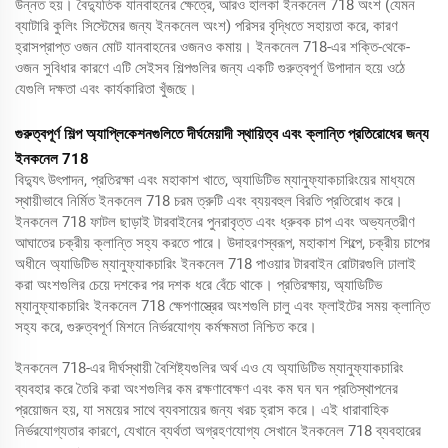
উন্নত হয়। বৈদ্যুতিক যানবাহনের ক্ষেত্রে, আরও হালকা ইনকনেল 718 অংশ (যেমন
ব্যাটারি কুলিং সিস্টেমের জন্য ইনকনেল অংশ) পরিসর বৃদ্ধিতে সহায়তা করে, কারণ
হ্রাসপ্রাপ্ত ওজন মোট যানবাহনের ওজনও কমায়। ইনকনেল 718-এর শক্তি-থেকে-
ওজন সুবিধার কারণে এটি সেইসব শিল্পগুলির জন্য একটি গুরুত্বপূর্ণ উপাদান হয়ে ওঠে
যেগুলি দক্ষতা এবং কার্যকারিতা খুঁজছে।
গুরুত্বপূর্ণ শিল্প অ্যাপ্লিকেশনগুলিতে দীর্ঘমেয়াদী স্থায়িত্ব এবং ক্লান্তি প্রতিরোধের জন্য
ইনকনেল 718
বিদ্যুৎ উৎপাদন, প্রতিরক্ষা এবং মহাকাশ খাতে, অ্যাডিটিভ ম্যানুফ্যাকচারিংয়ের মাধ্যমে
স্থায়ীভাবে নির্মিত ইনকনেল 718 চরম ত্রুটি এবং ব্যয়বহুল বিরতি প্রতিরোধ করে।
ইনকনেল 718 ফাটল ছাড়াই টারবাইনের পুনরাবৃত্ত এবং ধ্রুবক চাপ এবং অভ্যন্তরীণ
আঘাতের চক্রীয় ক্লান্তি সহ্য করতে পারে। উদাহরণস্বরূপ, মহাকাশ শিল্পে, চক্রীয় চাপের
অধীনে অ্যাডিটিভ ম্যানুফ্যাকচারিং ইনকনেল 718 পাওয়ার টারবাইন রোটারগুলি ঢালাই
করা অংশগুলির চেয়ে দশকের পর দশক ধরে বেঁচে থাকে। প্রতিরক্ষায়, অ্যাডিটিভ
ম্যানুফ্যাকচারিং ইনকনেল 718 ক্ষেপণাস্ত্রের অংশগুলি চালু এবং ফ্লাইটের সময় ক্লান্তি
সহ্য করে, গুরুত্বপূর্ণ মিশনে নির্ভরযোগ্য কর্মক্ষমতা নিশ্চিত করে।
ইনকনেল 718-এর দীর্ঘস্থায়ী বৈশিষ্ট্যগুলির অর্থ এও যে অ্যাডিটিভ ম্যানুফ্যাকচারিং
ব্যবহার করে তৈরি করা অংশগুলির কম রক্ষণাবেক্ষণ এবং কম ঘন ঘন প্রতিস্থাপনের
প্রয়োজন হয়, যা সময়ের সাথে ব্যবসায়ের জন্য খরচ হ্রাস করে। এই ধারাবাহিক
নির্ভরযোগ্যতার কারণে, যেখানে ব্যর্থতা অগ্রহণযোগ্য সেখানে ইনকনেল 718 ব্যবহারের