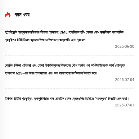
গরম খবর
ইন্টেলিজেন্ট ম্যানুফ্যাকচারিংয়ের সীমানা প্রসারণ: CML হাইব্রিড মাল্টি-লেজার কো-অ্যাক্সিয়াল কম্পোজিট
প্রযুক্তির টাইটানিয়াম অ্যালয় উপাদান উৎপাদনে অগ্রগতি এবং প্রয়োগ
2025-06-30
ব্রেকিং নিউজ! এনিগমা এবং নোভা বিশ্ববিদ্যালয় লিসবনের যৌথ অর্জন: পথ অপ্টিমাইজেশন আর্ক যোগকৃত
ইনকনেল 625-এর ঘরের তাপমাত্রা এবং উচ্চ তাপমাত্রা কর্মক্ষমতা উন্নত করে।
2025-07-04
ইনিগমা ডিইডি প্রযুক্তি: অ্যালুমিনিয়াম খাদ মোবাইল ফোন ফ্রেমগুলির তৈরিতে "অসম্ভব" বিষয়টি ভেদ করা।
2025-07-01