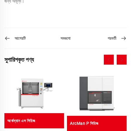
জন্য অমূল্য।
আগেরটি
পরবর্তী
সবগুলো
সুপারিশকৃত পণ্য
আর্কম্যান এস সিরিজ
ArcMan P সিরিজ