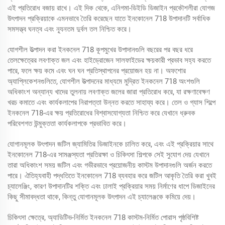
এই প্রতিরোধ বজায় রাখে। এই দিক থেকে, এনিগমা-ডিইডি ডিজাইন প্রকৌশলীরা যোগজ
উৎপাদন প্রক্রিয়াকে এমনভাবে তৈরি করেছেন যাতে ইনকোনেল 718 উপাদানটি সর্বাধিক
সমসত্ত্ব ঘনত্ব এবং ন্যূনতম দুর্বল তল নিশ্চিত করে।
যোগশীল উত্পাদন করা ইনকনেল 718 কূপমুখের উপাদানগুলি বছরের পর বছর ধরে
তেলক্ষেত্রের লবণাক্ত জল এবং হাইড্রোজেন সালফাইডের ক্ষয়কারী প্রভাব সহ্য করতে
পারে, ফলে ক্ষয় কমে এবং ঘন ঘন প্রতিস্থাপনের প্রয়োজন হয় না। অফশোর
অ্যাপ্লিকেশনগুলিতে, যোগশীল উত্পাদনের মাধ্যমে মুদ্রিত ইনকনেল 718 অংশগুলি
অধিকাংশ অন্যান্য খাদের তুলনায় লবণাক্ত জলের জারা প্রতিরোধ করে, যা রক্ষণাবেক্ষণ
খরচ কমাতে এবং কার্যকলাপের নিরাপত্তা উন্নত করতে সাহায্য করে। তেল ও গ্যাস শিল্পে
ইনকনেল 718-এর ক্ষয় প্রতিরোধের বিশ্বাসযোগ্যতা নিশ্চিত করে যেখানে ধ্রুবক
পরিবেশগত উন্মুক্ততা কার্যকলাপকে প্রভাবিত করে।
যোগানমূলক উৎপাদন জটিল জ্যামিতির ডিজাইনকে চালিত করে, এবং এই প্রক্রিয়ার সাথে
ইনকোনেল 718-এর সামঞ্জস্যতা প্রতিরক্ষা ও চিকিৎসা শিল্পকে সেই সুযোগ দেয় যেখানে
তারা অধিকাংশ সময় জটিল এবং গভীরভাবে প্রয়োজনীয় কাস্টম উপাদানগুলি অর্জন করতে
পারে। ঐতিহ্যবাহী পদ্ধতিতে ইনকোনেল 718 ব্যবহার করে জটিল আকৃতি তৈরি করা খুবই
চ্যালেঞ্জিং, কারণ উপাদানটির শক্তি এবং ঢালাই প্রক্রিয়ার সময় নির্মাণের ধাপে ডিজাইনের
কিছু সীমাবদ্ধতা থাকে, কিন্তু যোগানমূলক উৎপাদন এই চ্যালেঞ্জকে কমিয়ে দেয়।
চিকিৎসা ক্ষেত্রে, অ্যাডিটিভ-নির্মিত ইনকনেল 718 কাস্টম-নির্মিত পোরাস পৃষ্ঠবিশিষ্ট