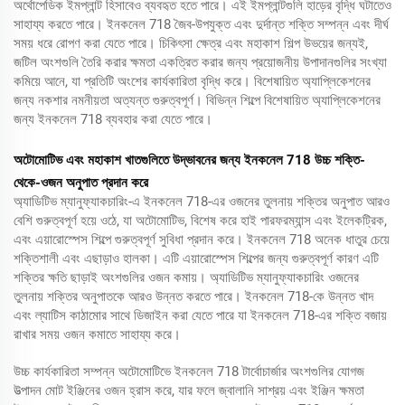
অর্থোপেডিক ইমপ্লান্ট হিসাবেও ব্যবহৃত হতে পারে। এই ইমপ্লান্টগুলি হাড়ের বৃদ্ধি ঘটাতেও
সাহায্য করতে পারে। ইনকনেল 718 জৈব-উপযুক্ত এবং দুর্দান্ত শক্তি সম্পন্ন এবং দীর্ঘ
সময় ধরে রোপণ করা যেতে পারে। চিকিৎসা ক্ষেত্র এবং মহাকাশ শিল্প উভয়ের জন্যই,
জটিল অংশগুলি তৈরি করার ক্ষমতা একত্রিত করার জন্য প্রয়োজনীয় উপাদানগুলির সংখ্যা
কমিয়ে আনে, যা প্রতিটি অংশের কার্যকারিতা বৃদ্ধি করে। বিশেষায়িত অ্যাপ্লিকেশনের
জন্য নকশার নমনীয়তা অত্যন্ত গুরুত্বপূর্ণ। বিভিন্ন শিল্পে বিশেষায়িত অ্যাপ্লিকেশনের
জন্য ইনকনেল 718 ব্যবহার করা যেতে পারে।
অটোমোটিভ এবং মহাকাশ খাতগুলিতে উদ্ভাবনের জন্য ইনকনেল 718 উচ্চ শক্তি-
থেকে-ওজন অনুপাত প্রদান করে
অ্যাডিটিভ ম্যানুফ্যাকচারিং-এ ইনকনেল 718-এর ওজনের তুলনায় শক্তির অনুপাত আরও
বেশি গুরুত্বপূর্ণ হয়ে ওঠে, যা অটোমোটিভ, বিশেষ করে হাই পারফরম্যান্স এবং ইলেকট্রিক,
এবং এয়ারোস্পেস শিল্পে গুরুত্বপূর্ণ সুবিধা প্রদান করে। ইনকনেল 718 অনেক ধাতুর চেয়ে
শক্তিশালী এবং এছাড়াও হালকা। এটি এয়ারোস্পেস শিল্পের জন্য গুরুত্বপূর্ণ কারণ এটি
শক্তির ক্ষতি ছাড়াই অংশগুলির ওজন কমায়। অ্যাডিটিভ ম্যানুফ্যাকচারিং ওজনের
তুলনায় শক্তির অনুপাতকে আরও উন্নত করতে পারে। ইনকনেল 718-কে উন্নত খাদ
এবং ল্যাটিস কাঠামোর সাথে ডিজাইন করা যেতে পারে যা ইনকনেল 718-এর শক্তি বজায়
রাখার সময় ওজন কমাতে সাহায্য করে।
উচ্চ কার্যকারিতা সম্পন্ন অটোমোটিভে ইনকনেল 718 টার্বোচার্জার অংশগুলির যোগজ
উত্পাদন মোট ইঞ্জিনের ওজন হ্রাস করে, যার ফলে জ্বালানি সাশ্রয় এবং ইঞ্জিন ক্ষমতা