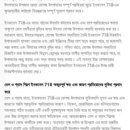
উৎপাদনের উপজাত দ্রব্য যোগজ উৎপাদনের সম্পূর্ণ প্রক্রিয়া জুড়ে ইনকনেল 718-এর
ক্ষুদ্রস্তরীয় কাঠামো নিয়ন্ত্রণের সম্পূর্ণ সুযোগ প্রদান করে।
ইনকনেল 718-এর ধাতব গঠনের উন্নতি ঘটানোর জন্য এবং তাপ প্রতিরোধের ক্ষমতা
অক্ষুণ্ণ রেখে নমনীয়তা বৃদ্ধির জন্য উন্নত যোগজ উৎপাদন পদ্ধতি ব্যবহার করা হয়।
মহাকাশ খাতে, উদাহরণস্বরূপ, যোগজ উৎপাদন পদ্ধতিতে তৈরি ইনকনেল 718 টারবাইন
উপাদানগুলি হালকা ওজনের এবং জেট ইঞ্জিনের তীব্র তাপ সহ্য করতে পারে, যা জ্বালানি
খরচ কমায় এবং বিমানের দক্ষতা বৃদ্ধি করে। শক্তি খাতে, যোগজ উৎপাদন পদ্ধতিতে
ডিজাইন করা উপাদানগুলি বিদ্যুৎ কেন্দ্রের বয়লারে তাপীয় ক্লান্তি সহ্য করতে পারে, যা
উপাদানের আয়ু বাড়ায় এবং বন্ধ থাকার সময় কমায়। এই অনন্য উচ্চ তাপমাত্রার
অনমনীয়তা তীব্র তাপীয় অবস্থায় থাকা শিল্পগুলিতে ইনকনেল 718-এর উপর ভারী
নির্ভরশীলতার ব্যাখ্যা দেয়।
তেল ও গ্যাস শিল্পে ইনকনেল 718 অভূতপূর্ব ক্ষয় এবং জারণ প্রতিরোধের সুবিধা প্রদান
করে
তেল ও গ্যাস খাতে, ইনকোনেল 718-এর যোগজ উৎপাদনের সুবিধাগুলি মূলত এর ক্ষয় এবং
জারণের প্রতি প্রাকৃতিক প্রতিরোধের কারণে। নিকেল, ক্রোমিয়াম এবং মলিবডেনামের
সমন্বয়ে গঠিত হওয়ায় এটি একটি সুরক্ষামূলক স্তর তৈরি করে যা সমুদ্রের লবণাক্ত জল
এবং উচ্চ চাপযুক্ত জলের মতো ক্ষতিকারক এবং আক্রমণাত্মক তেল ও গ্যাস শিল্পের
উপকরণ থেকে খাদটিকে রক্ষা করে। অত্যন্ত সূক্ষ্ম ফাটল বা ছিদ্রতা এর মতো ত্রুটির
প্রবণ ঢালাই এবং ঘনীভবনের মতো ঐতিহ্যবাহী উৎপাদন পদ্ধতি এমনকি ক্ষয়ের বিরুদ্ধে