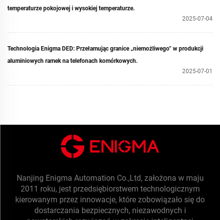
temperaturze pokojowej i wysokiej temperaturze.
2025-07-04
Technologia Enigma DED: Przełamując granice „niemożliwego” w produkcji
aluminiowych ramek na telefonach komórkowych.
2025-07-01
Nanjing Enigma Automation Co.,Ltd, założona w maju
2011 roku, jest przedsiębiorstwem technologicznym
kierowanym przez innowacje, które zobowiązało się do
dostarczania bezpiecznych, niezawodnych i