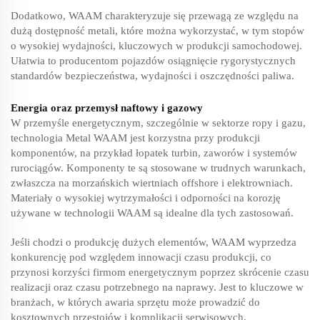
Dodatkowo, WAAM charakteryzuje się przewagą ze względu na
dużą dostępność metali, które można wykorzystać, w tym stopów
o wysokiej wydajności, kluczowych w produkcji samochodowej.
Ułatwia to producentom pojazdów osiągnięcie rygorystycznych
standardów bezpieczeństwa, wydajności i oszczędności paliwa.
Energia oraz przemysł naftowy i gazowy
W przemyśle energetycznym, szczególnie w sektorze ropy i gazu,
technologia Metal WAAM jest korzystna przy produkcji
komponentów, na przykład łopatek turbin, zaworów i systemów
rurociągów. Komponenty te są stosowane w trudnych warunkach,
zwłaszcza na morzańskich wiertniach offshore i elektrowniach.
Materiały o wysokiej wytrzymałości i odporności na korozję
używane w technologii WAAM są idealne dla tych zastosowań.
Jeśli chodzi o produkcję dużych elementów, WAAM wyprzedza
konkurencję pod względem innowacji czasu produkcji, co
przynosi korzyści firmom energetycznym poprzez skrócenie czasu
realizacji oraz czasu potrzebnego na naprawy. Jest to kluczowe w
branżach, w których awaria sprzętu może prowadzić do
kosztownych przestojów i komplikacji serwisowych.