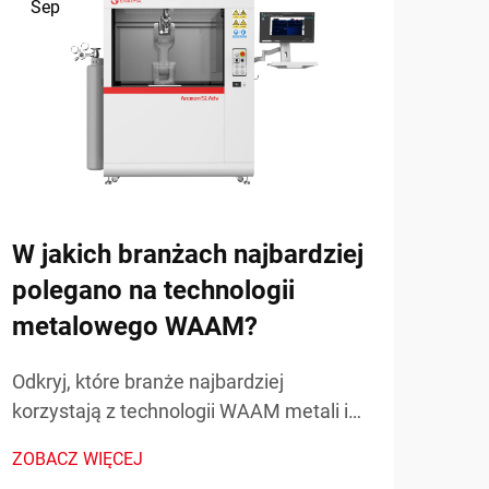
Sep
Se
W jakich branżach najbardziej
Jak
polegano na technologii
naf
metalowego WAAM?
wyk
prz
Odkryj, które branże najbardziej
cza
korzystają z technologii WAAM metali i
jak zmienia ona produkcję. Poznaj
Odkr
ZOBACZ WIĘCEJ
rzeczywiste zastosowania i zalety.
może