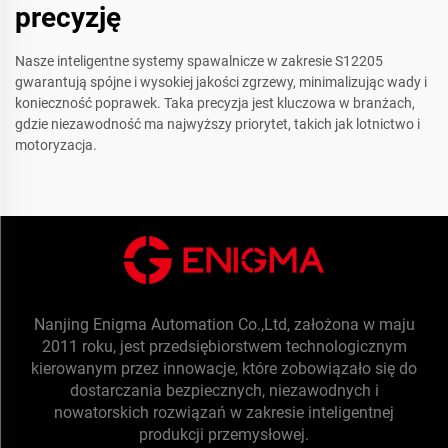
precyzję
Nasze inteligentne systemy spawalnicze w zakresie S12205
gwarantują spójne i wysokiej jakości zgrzewy, minimalizując wady i
konieczność poprawek. Taka precyzja jest kluczowa w branżach,
gdzie niezawodność ma najwyższy priorytet, takich jak lotnictwo i
motoryzacja.
Nanjing Enigma Automation Co.,Ltd, założona w maju
2011 roku, jest przedsiębiorstwem technologicznym
kierowanym przez innowacje, które zobowiązało się do
dostarczania bezpiecznych, niezawodnych i
nowatorskich rozwiązań w zakresie inteligentnej
produkcji przemysłowej.