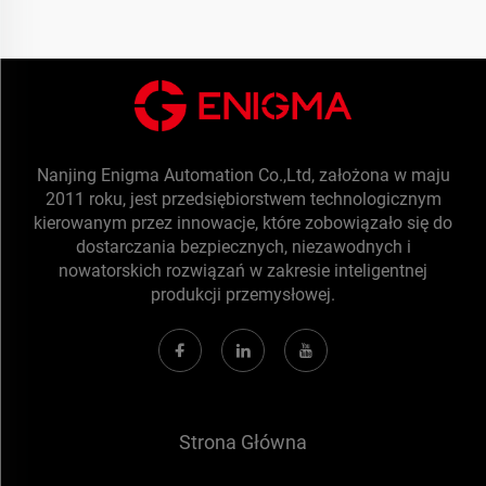
Nanjing Enigma Automation Co.,Ltd, założona w maju
2011 roku, jest przedsiębiorstwem technologicznym
kierowanym przez innowacje, które zobowiązało się do
dostarczania bezpiecznych, niezawodnych i
nowatorskich rozwiązań w zakresie inteligentnej
produkcji przemysłowej.
Strona Główna