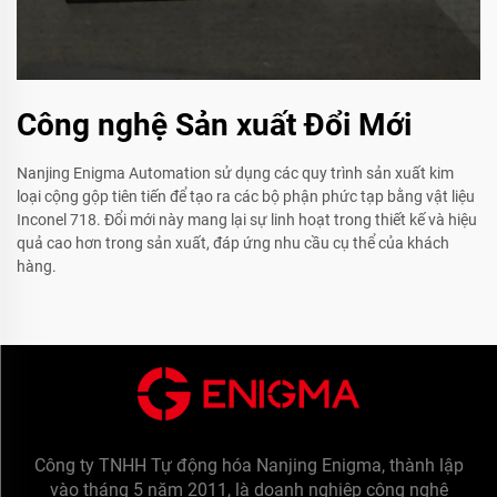
Công nghệ Sản xuất Đổi Mới
Nanjing Enigma Automation sử dụng các quy trình sản xuất kim
loại cộng gộp tiên tiến để tạo ra các bộ phận phức tạp bằng vật liệu
Inconel 718. Đổi mới này mang lại sự linh hoạt trong thiết kế và hiệu
quả cao hơn trong sản xuất, đáp ứng nhu cầu cụ thể của khách
hàng.
Công ty TNHH Tự động hóa Nanjing Enigma, thành lập
vào tháng 5 năm 2011, là doanh nghiệp công nghệ