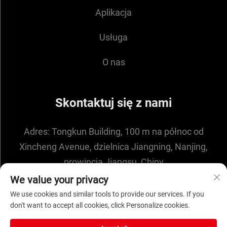
Aplikacja
Usługa
O nas
Skontaktuj się z nami
Adres:
Tongkun Building, 100 m na północ od
Xincheng Avenue, dzielnica Jiangning, Nanjing,
prowincja Jiangsu, Chiny
E-mail:
[email protected]
We value your privacy
We use cookies and similar tools to provide our services. If you
don't want to accept all cookies, click Personalize cookies.