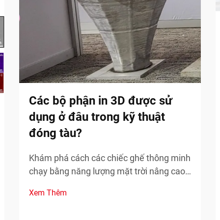
Các bộ phận in 3D được sử
dụng ở đâu trong kỹ thuật
đóng tàu?
Khám phá cách các chiếc ghế thông minh
chạy bằng năng lượng mặt trời nâng cao
nhận thức công chúng về năng lượng tái
Xem Thêm
tạo thông qua các chỉ số bền vững theo
thời gian thực và sự tham gia của cộng