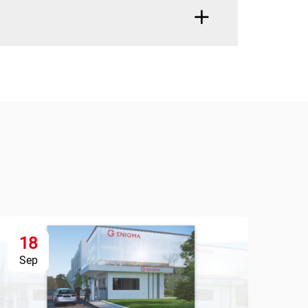
18
1
Sep
Se