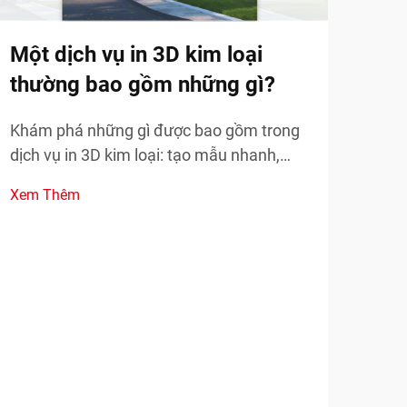
In 
việ
Một dịch vụ in 3D kim loại
thường bao gồm những gì?
Khám
ngàn
Khám phá những gì được bao gồm trong
nhan
dịch vụ in 3D kim loại: tạo mẫu nhanh,
Xem
các 
phụ tùng thay thế theo yêu cầu và sản
Xem Thêm
thực
xuất các bộ phận phức tạp. Giảm thời
gian ngừng hoạt động và chi phí—tìm hiểu
thêm.