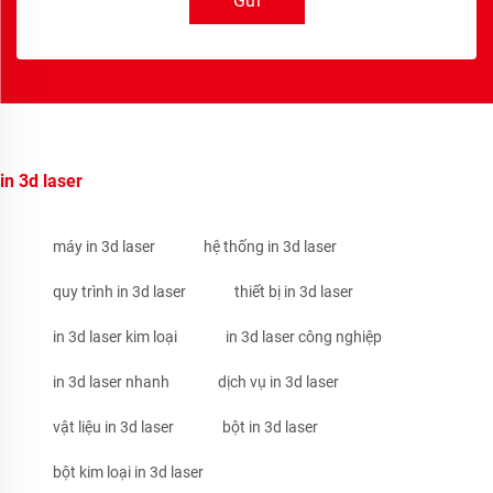
Gửi
in 3d laser
máy in 3d laser
hệ thống in 3d laser
quy trình in 3d laser
thiết bị in 3d laser
in 3d laser kim loại
in 3d laser công nghiệp
in 3d laser nhanh
dịch vụ in 3d laser
vật liệu in 3d laser
bột in 3d laser
bột kim loại in 3d laser