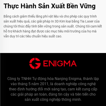
Thực Hành Sản Xuất Bền Vững
Bằng cách giảm thiểu lãng phí vật liệu và cho phép các quy trình
sản xuất hiệu quả, các giải pháp In 3D Kim loại bằng Tia Laser của
chúng tôi thúc đẩy tính bền vững trong sản xuất. Chúng tôi cam kết
hỗ trợ khách hàng đạt được các mục tiêu môi trường của họ mà
vẫn duy trì các tiêu chuẩn hiệu suất cao.
Công ty TNHH Tự động hóa Nanjing Enigma, thành lập
vào tháng 5 năm 2011, là doanh nghiệp công nghệ
theo định hướng đổi mới sáng tạo, cam kết cung cấp
các giải pháp an toàn, đáng tin cậy và tiên tiến cho
sản xuất công nghiệp thông minh.