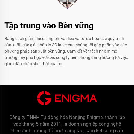
Tập trung vào Bền vững
Bằng cách giảm thiểu lãng phí vật liệu và tối ưu hóa các quy trình
sản xuất, các giải pháp in 3D laser của chúng tôi góp phần vào các
phương pháp sản xuất bền vững. Cam kết về trách nhiệm môi
trường này phù hợp với các công ty tiên phong đang hướng tới việc
giảm dấu chân sinh thái của họ.
Công ty TNHH Tự động hóa Nanjing Enigma, thành lập
vào tháng 5 năm 2011, là doanh nghiệp công nghệ
theo định hướng đổi mới sáng tạo, cam kết cung cấp