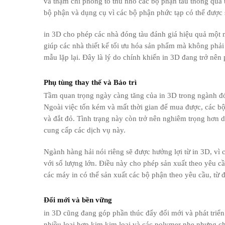
và thậm chí phóng to thu nhỏ các bộ phận tàu thông qua 
bộ phận và dụng cụ vì các bộ phận phức tạp có thể được 
in 3D cho phép các nhà đóng tàu đánh giá hiệu quả một 
giúp các nhà thiết kế tối ưu hóa sản phẩm mà không phải c
mẫu lặp lại. Đây là lý do chính khiến in 3D đang trở nên
Phụ tùng thay thế và Bảo trì
Tầm quan trọng ngày càng tăng của in 3D trong ngành đón
Ngoài việc tốn kém và mất thời gian để mua được, các b
và đắt đỏ. Tình trạng này còn trở nên nghiêm trọng hơn 
cung cấp các dịch vụ này.
Ngành hàng hải nói riêng sẽ được hưởng lợi từ in 3D, vì 
với số lượng lớn. Điều này cho phép sản xuất theo yêu cầu 
các máy in có thể sản xuất các bộ phận theo yêu cầu, từ 
Đổi mới và bền vững
in 3D cũng đang góp phần thúc đẩy đổi mới và phát triển 
nhiều loại hợp kim kim loại và các polymer nhẹ nhưng c