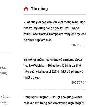
Tin nóng
Vượt qua giới hạn của sản xuất thông minh: Đột
phá và ứng dụng công nghệ lai CML Hybrid
Multi-Laser Coaxial Composite trong chế tạo các
bộ phận hợp kim titan
2025-06-30
Tin nóng! Thành tựu chung của Enigma và Đại
học NOVA Lisbon: Tối ưu hóa lộ trình cải thiện
g tàu
hiệu suất của Inconel 625 ở nhiệt độ phòng và
 đang
nhiệt độ cao.
2025-07-04
 và sản
Công nghệ Enigma DED: Đột phá qua giới hạn
phỏng
“bất khả thi” trong sản xuất khung điện thoại di