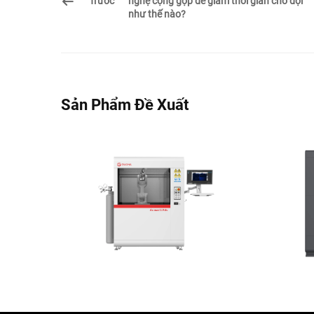
Trước
nghệ cộng gộp để giảm thời gian chờ đợi
như thế nào?
Sản Phẩm Đề Xuất