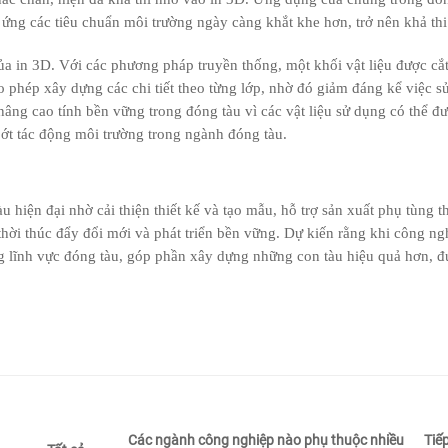
p ứng các tiêu chuẩn môi trường ngày càng khắt khe hơn, trở nên khả thi
của in 3D. Với các phương pháp truyền thống, một khối vật liệu được cắ
ho phép xây dựng các chi tiết theo từng lớp, nhờ đó giảm đáng kể việc s
âng cao tính bền vững trong đóng tàu vì các vật liệu sử dụng có thể đư
bớt tác động môi trường trong ngành đóng tàu.
u hiện đại nhờ cải thiện thiết kế và tạo mẫu, hỗ trợ sản xuất phụ tùng t
hời thúc đẩy đổi mới và phát triển bền vững. Dự kiến rằng khi công ng
ong lĩnh vực đóng tàu, góp phần xây dựng những con tàu hiệu quả hơn, đ
Các ngành công nghiệp nào phụ thuộc nhiều
Tiế