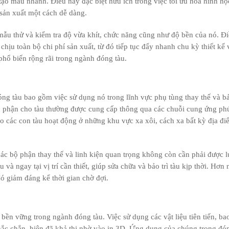
tạo mẫu nhanh. Điều này đặc biệt hữu ích trong việc tối ưu hóa hình họ
sản xuất một cách dễ dàng.
mẫu thử và kiểm tra độ vừa khít, chức năng cũng như độ bền của nó. Đ
hịu toàn bộ chi phí sản xuất, từ đó tiếp tục đẩy nhanh chu kỳ thiết kế 
 phổ biến rộng rãi trong ngành đóng tàu.
g tàu bao gồm việc sử dụng nó trong lĩnh vực phụ tùng thay thế và bảo
ộ phận cho tàu thường được cung cấp thông qua các chuỗi cung ứng ph
do các con tàu hoạt động ở những khu vực xa xôi, cách xa bất kỳ địa đ
các bộ phận thay thế và linh kiện quan trọng không còn cần phải được l
và ngay tại vị trí cần thiết, giúp sửa chữa và bảo trì tàu kịp thời. Hơn 
đó giảm đáng kể thời gian chờ đợi.
bền vững trong ngành đóng tàu. Việc sử dụng các vật liệu tiên tiến, b
hắc chắn, hiện đã khả thi nhờ vào in 3D. Ứng dụng của chúng trong đó