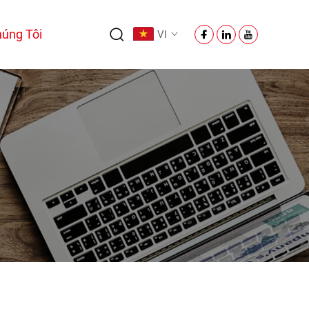
úng Tôi
VI