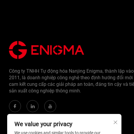
Công ty TNHH Tự động hóa Nanjing Enigma, thành lập và
2011, là doanh nghiệp công nghệ theo định hướng đổi mới 
cam kết cung cấp các giải pháp an toàn, đáng tin cậy và tiê
sản xuất công nghiệp thông minh.
We value your privacy
We use cookies and similar tools to provide our