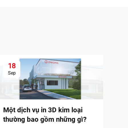
18
1
Sep
Se
In 
việ
Một dịch vụ in 3D kim loại
thường bao gồm những gì?
Khám