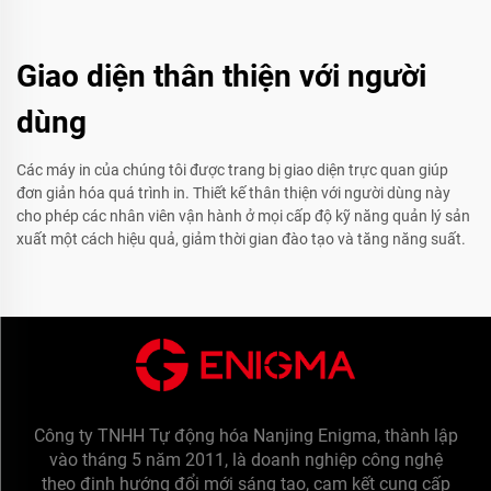
Giao diện thân thiện với người
dùng
Các máy in của chúng tôi được trang bị giao diện trực quan giúp
đơn giản hóa quá trình in. Thiết kế thân thiện với người dùng này
cho phép các nhân viên vận hành ở mọi cấp độ kỹ năng quản lý sản
xuất một cách hiệu quả, giảm thời gian đào tạo và tăng năng suất.
Công ty TNHH Tự động hóa Nanjing Enigma, thành lập
vào tháng 5 năm 2011, là doanh nghiệp công nghệ
theo định hướng đổi mới sáng tạo, cam kết cung cấp