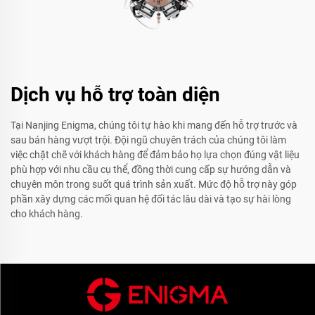
Dịch vụ hỗ trợ toàn diện
Tại Nanjing Enigma, chúng tôi tự hào khi mang đến hỗ trợ trước và
sau bán hàng vượt trội. Đội ngũ chuyên trách của chúng tôi làm
việc chặt chẽ với khách hàng để đảm bảo họ lựa chọn đúng vật liệu
phù hợp với nhu cầu cụ thể, đồng thời cung cấp sự hướng dẫn và
chuyên môn trong suốt quá trình sản xuất. Mức độ hỗ trợ này góp
phần xây dựng các mối quan hệ đối tác lâu dài và tạo sự hài lòng
cho khách hàng.