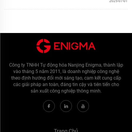
2025-07-01
Công ty TNHH Tự động hóa Nanjing Enigma, thành lập
vào tháng 5 năm 2011, là doanh nghiệp công nghệ
theo định hướng đổi mới sáng tạo, cam kết cung cấp
các giải pháp an toàn, đáng tin cậy và tiên tiến cho
sản xuất công nghiệp thông minh.
Trang Chủ