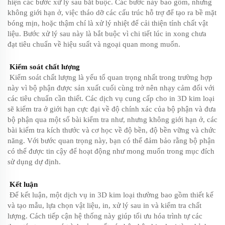
hiện các bước xử lý sau bắt buộc. Các bước này bao gồm, nhưng
không giới hạn ở, việc tháo dỡ các cấu trúc hỗ trợ để tạo ra bề mặt
bóng mịn, hoặc thậm chí là xử lý nhiệt để cải thiện tính chất vật
liệu. Bước xử lý sau này là bắt buộc vì chi tiết lúc in xong chưa
đạt tiêu chuẩn về hiệu suất và ngoại quan mong muốn.
Kiểm soát chất lượng
Kiểm soát chất lượng là yếu tố quan trọng nhất trong trường hợp
này vì bộ phận được sản xuất cuối cùng trở nên nhạy cảm đối với
các tiêu chuẩn cần thiết. Các dịch vụ cung cấp cho in 3D kim loại
sẽ kiểm tra ở giới hạn cực đại về độ chính xác của bộ phận và đưa
bộ phận qua một số bài kiểm tra như, nhưng không giới hạn ở, các
bài kiểm tra kích thước và cơ học về độ bền, độ bền vững và chức
năng. Với bước quan trọng này, bạn có thể đảm bảo rằng bộ phận
có thể được tin cậy để hoạt động như mong muốn trong mục đích
sử dụng dự định.
Kết luận
Để kết luận, một dịch vụ in 3D kim loại thường bao gồm thiết kế
và tạo mẫu, lựa chọn vật liệu, in, xử lý sau in và kiểm tra chất
lượng. Cách tiếp cận hệ thống này giúp tối ưu hóa trình tự các