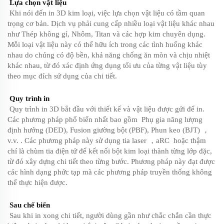
Lựa chọn vật liệu
Khi nói đến in 3D kim loại, việc lựa chọn vật liệu có tầm quan
trọng cơ bản. Dịch vụ phải cung cấp nhiều loại vật liệu khác nhau
như Thép không gỉ, Nhôm, Titan và các hợp kim chuyên dụng.
Mỗi loại vật liệu này có thể hữu ích trong các tình huống khác
nhau do chúng có độ bền, khả năng chống ăn mòn và chịu nhiệt
khác nhau, từ đó xác định ứng dụng tối ưu của từng vật liệu tùy
theo mục đích sử dụng của chi tiết.
Quy trình in
Quy trình in 3D bắt đầu với thiết kế và vật liệu được gửi để in.
Các phương pháp phổ biến nhất bao gồm
Phụ gia năng lượng
định hướng (DED), Fusion giường bột (PBF), Phun keo (BJT)
，
v.v.
. Các phương pháp này sử dụng tia laser
，
aRC
hoặc thậm
chí là chùm tia điện tử để kết nối bột kim loại thành từng lớp đặc,
từ đó xây dựng chi tiết theo từng bước. Phương pháp này đạt được
các hình dạng phức tạp mà các phương pháp truyền thống không
thể thực hiện được.
Sau chế biến
Sau khi in xong chi tiết, người dùng gần như chắc chắn cần thực