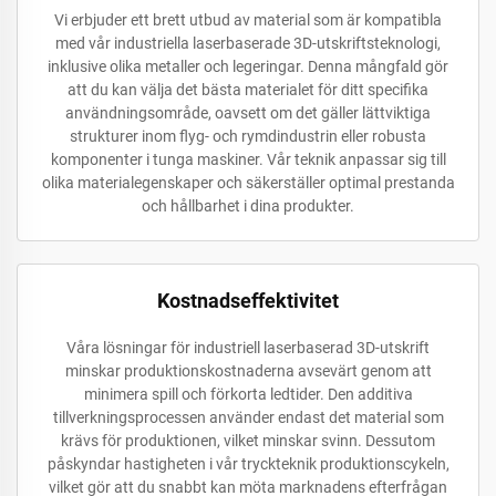
Vi erbjuder ett brett utbud av material som är kompatibla
med vår industriella laserbaserade 3D-utskriftsteknologi,
inklusive olika metaller och legeringar. Denna mångfald gör
att du kan välja det bästa materialet för ditt specifika
användningsområde, oavsett om det gäller lättviktiga
strukturer inom flyg- och rymdindustrin eller robusta
komponenter i tunga maskiner. Vår teknik anpassar sig till
olika materialegenskaper och säkerställer optimal prestanda
och hållbarhet i dina produkter.
Kostnadseffektivitet
Våra lösningar för industriell laserbaserad 3D-utskrift
minskar produktionskostnaderna avsevärt genom att
minimera spill och förkorta ledtider. Den additiva
tillverkningsprocessen använder endast det material som
krävs för produktionen, vilket minskar svinn. Dessutom
påskyndar hastigheten i vår tryckteknik produktionscykeln,
vilket gör att du snabbt kan möta marknadens efterfrågan