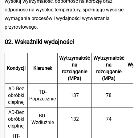
wysoką wytrzymałość, odporność na korozję oraz
odporność na wysokie temperatury, spełniając wysokie
wymagania procesów i wydajności wytwarzania
przyrostowego.
02. Wskaźniki wydajności
Wytrzymałość
Wytrzymałość
na
na
Wydł
Kondycji
Kierunek
rozciąganie
rozciąganie
(MPa)
(MPa)
AD-Bez
TD-
obróbki
137
78
1
Poprzecznie
cieplnej
AD-Bez
BD-
obróbki
132
74
1
Wzdłużnie
cieplnej
HT-