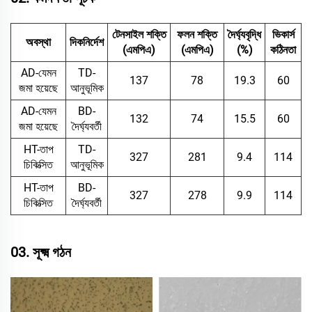
টেনসাইল শক্তি
ফলন শক্তি
দৈর্ঘ্যবৃদ্ধি
ভিকার্স
অবস্থা
দিকনির্দেশ
(এমপিএ)
(এমপিএ)
(%)
কঠিনতা
AD-যেমন
TD-
137
78
19.3
60
জমা হয়েছে
আনুভূমিক
AD-যেমন
BD-
132
74
15.5
60
জমা হয়েছে
দৈর্ঘ্যবর্তী
HT-তাপ
TD-
327
281
9.4
114
চিকিত্সিত
আনুভূমিক
HT-তাপ
BD-
327
278
9.9
114
চিকিত্সিত
দৈর্ঘ্যবর্তী
03. সূক্ষ্ম গঠন