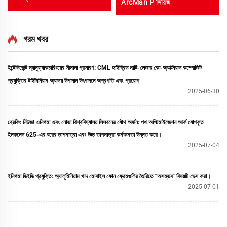
ArcMan P সিরিজ
গরম খবর
ইন্টেলিজেন্ট ম্যানুফ্যাকচারিংয়ের সীমানা প্রসারণ: CML হাইব্রিড মাল্টি-লেজার কো-অ্যাক্সিয়াল কম্পোজিট
প্রযুক্তির টাইটানিয়াম অ্যালয় উপাদান উৎপাদনে অগ্রগতি এবং প্রয়োগ
2025-06-30
ব্রেকিং নিউজ! এনিগমা এবং নোভা বিশ্ববিদ্যালয় লিসবনের যৌথ অর্জন: পথ অপ্টিমাইজেশন আর্ক যোগকৃত
ইনকনেল 625-এর ঘরের তাপমাত্রা এবং উচ্চ তাপমাত্রা কর্মক্ষমতা উন্নত করে।
2025-07-04
ইনিগমা ডিইডি প্রযুক্তি: অ্যালুমিনিয়াম খাদ মোবাইল ফোন ফ্রেমগুলির তৈরিতে "অসম্ভব" বিষয়টি ভেদ করা।
2025-07-01