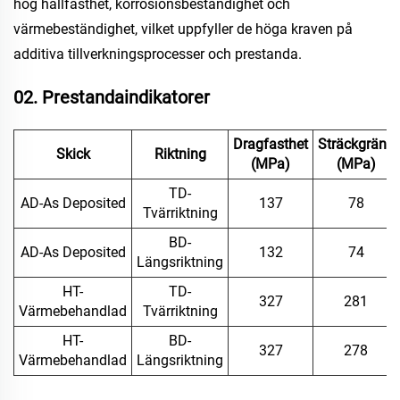
hög hållfasthet, korrosionsbeständighet och
värmebeständighet, vilket uppfyller de höga kraven på
additiva tillverkningsprocesser och prestanda.
02. Prestandaindikatorer
Dragfasthet
Sträckgräns
Skick
Riktning
(MPa)
(MPa)
TD-
AD-As Deposited
137
78
Tvärriktning
BD-
AD-As Deposited
132
74
Längsriktning
HT-
TD-
327
281
Värmebehandlad
Tvärriktning
HT-
BD-
327
278
Värmebehandlad
Längsriktning