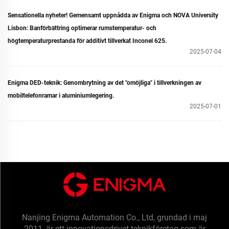
Sensationella nyheter! Gemensamt uppnådda av Enigma och NOVA University
Lisbon: Banförbättring optimerar rumstemperatur- och
högtemperaturprestanda för additivt tillverkat Inconel 625.
2025-07-04
Enigma DED-teknik: Genombrytning av det "omöjliga" i tillverkningen av
mobiltelefonramar i aluminiumlegering.
2025-07-01
Nanjing Enigma Automation Co., Ltd, grundad i maj
2011, är ett innovationsdrivet teknikföretag som är