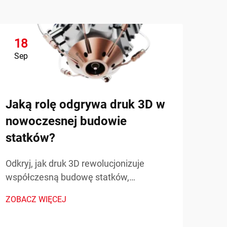
18
1
Sep
Se
Jaką rolę odgrywa druk 3D w
nowoczesnej budowie
statków?
Odkryj, jak druk 3D rewolucjonizuje
Jak
współczesną budowę statków,
naf
przyspieszając prototypowanie,
ZOBACZ WIĘCEJ
wyk
obniżając koszty i umożliwiając produkcję
złożonych części. Poznaj rzeczywiste
prz