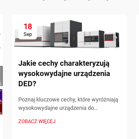
18
Sep
Jakie cechy charakteryzują
wysokowydajne urządzenia
DED?
Poznaj kluczowe cechy, które wyróżniają
wysokowydajne urządzenia do
napawania wiązką skierowanej energii
ZOBACZ WIĘCEJ
(DED) w zastosowaniach
przemysłowych. Dowiedz się więcej o