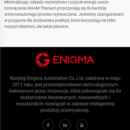
Minimalizując odpady materiałowe i zużycie energii, nasze
rozwiązania WAAM Titanium przyczyniają się do bardziej
zrównoważonego procesu wytwarzania. Jesteśmy zaangażowani
w przyjazne dla środowiska praktyki, które korzystają nie tylko
naszym klientom, ale także planecie.
Nanjing Enigma Automation Co.,Ltd, założona w maju
2011 roku, jest przedsiębiorstwem technologicznym
kierowanym przez innowacje, które zobowiązało się do
dostarczania bezpiecznych, niezawodnych i
nowatorskich rozwiązań w zakresie inteligentnej
produkcji przemysłowej.