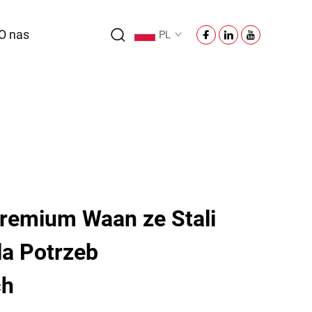
O nas
PL
remium Waan ze Stali
la Potrzeb
ch