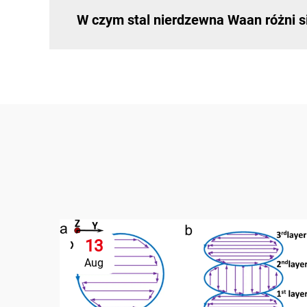
W czym stal nierdzewna Waan różni s
13
Aug