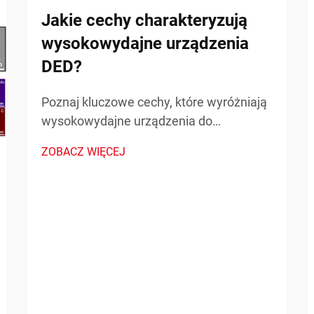
Jakie cechy charakteryzują
wysokowydajne urządzenia
DED?
Poznaj kluczowe cechy, które wyróżniają
wysokowydajne urządzenia do
napawania wiązką skierowanej energii
ZOBACZ WIĘCEJ
(DED) w zastosowaniach
przemysłowych. Dowiedz się więcej o
precyzji, mocy i skalowalności.