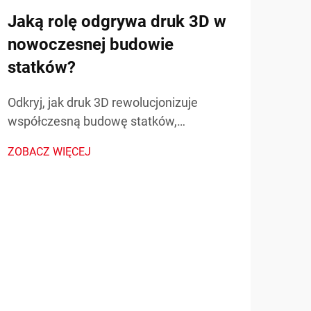
Jaką rolę odgrywa druk 3D w
nowoczesnej budowie
statków?
Odkryj, jak druk 3D rewolucjonizuje
Jak
współczesną budowę statków,
naf
przyspieszając prototypowanie,
ZOBACZ WIĘCEJ
wyk
obniżając koszty i umożliwiając produkcję
złożonych części. Poznaj rzeczywiste
prz
zastosowania i korzyści w branży.
cza
Odkr
może
70% 
ZOBA
Uspr