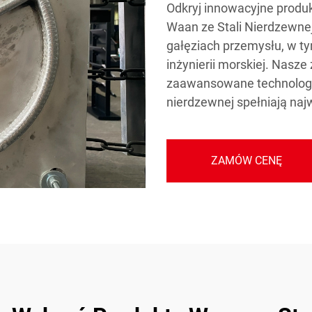
Odkryj innowacyjne produk
Waan ze Stali Nierdzewne
gałęziach przemysłu, w t
inżynierii morskiej. Nasz
zaawansowane technologie
nierdzewnej spełniają naj
ZAMÓW CENĘ