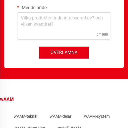
Meddelande
0/1000
ÖVERLÄMNA
wAAM
wAAM-teknik
wAAM-delar
wAAM-system
wAAM-utrustning
metall WAAM