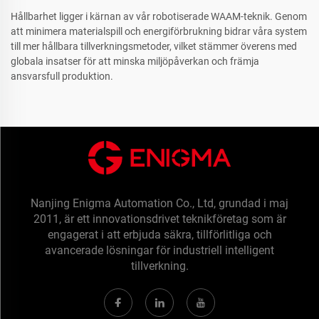
Hållbarhet ligger i kärnan av vår robotiserade WAAM-teknik. Genom
att minimera materialspill och energiförbrukning bidrar våra system
till mer hållbara tillverkningsmetoder, vilket stämmer överens med
globala insatser för att minska miljöpåverkan och främja
ansvarsfull produktion.
Nanjing Enigma Automation Co., Ltd, grundad i maj
2011, är ett innovationsdrivet teknikföretag som är
engagerat i att erbjuda säkra, tillförlitliga och
avancerade lösningar för industriell intelligent
tillverkning.