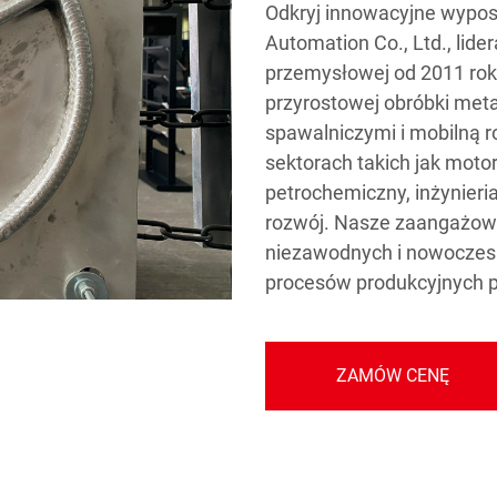
Odkryj innowacyjne wypo
Automation Co., Ltd., lider
przemysłowej od 2011 ro
przyrostowej obróbki meta
spawalniczymi i mobilną 
sektorach takich jak moto
petrochemiczny, inżynieri
rozwój. Nasze zaangażowa
niezawodnych i nowoczes
procesów produkcyjnych po
ZAMÓW CENĘ