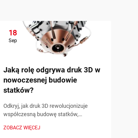
18
1
Sep
Se
Jaką rolę odgrywa druk 3D w
nowoczesnej budowie
statków?
Odkryj, jak druk 3D rewolucjonizuje
Jak
współczesną budowę statków,
naf
przyspieszając prototypowanie,
ZOBACZ WIĘCEJ
wyk
obniżając koszty i umożliwiając produkcję