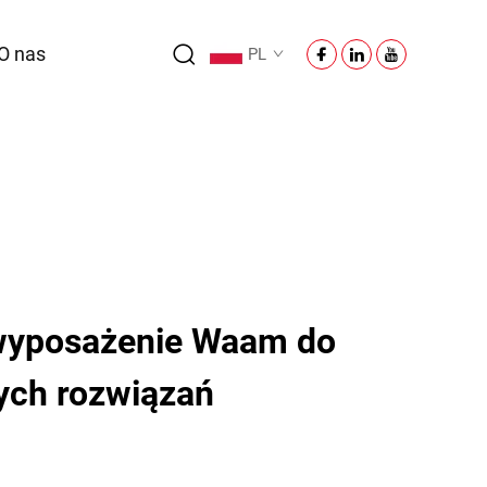
O nas
PL
yposażenie Waam do
ch rozwiązań
h