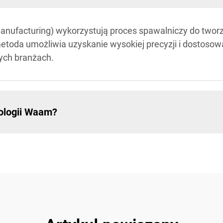
anufacturing) wykorzystują proces spawalniczy do two
oda umożliwia uzyskanie wysokiej precyzji i dostosowani
nych branżach.
ologii Waam?