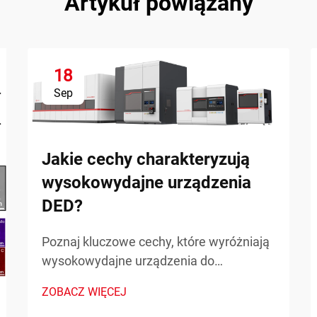
Artykuł powiązany
18
Sep
Jakie cechy charakteryzują
wysokowydajne urządzenia
DED?
Poznaj kluczowe cechy, które wyróżniają
wysokowydajne urządzenia do
napawania wiązką skierowanej energii
ZOBACZ WIĘCEJ
(DED) w zastosowaniach