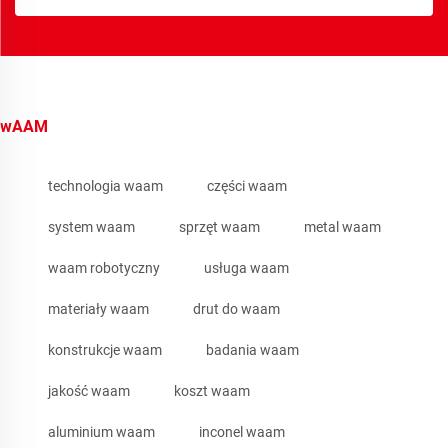
wAAM
technologia waam
części waam
system waam
sprzęt waam
metal waam
waam robotyczny
usługa waam
materiały waam
drut do waam
konstrukcje waam
badania waam
jakość waam
koszt waam
aluminium waam
inconel waam