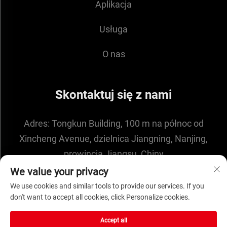
Aplikacja
Usługa
O nas
Skontaktuj się z nami
Adres:
Tongkun Building, 100 m na północ od
Xincheng Avenue, dzielnica Jiangning, Nanjing,
prowincja Jiangsu, Chiny
E-mail:
[email protected]
We value your privacy
We use cookies and similar tools to provide our services. If you
don't want to accept all cookies, click Personalize cookies.
Prawa autorskie © 2025 przez NANJING ENIGMA
Accept all