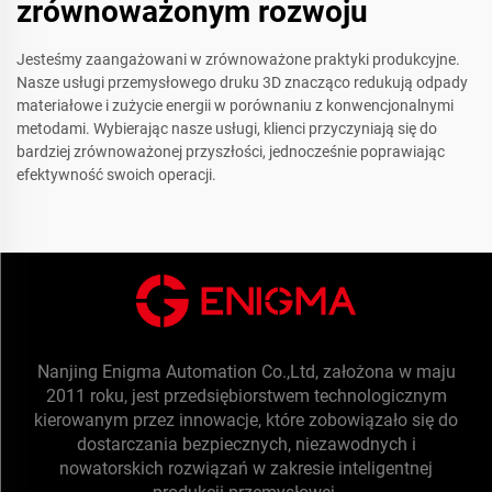
zrównoważonym rozwoju
Jesteśmy zaangażowani w zrównoważone praktyki produkcyjne.
Nasze usługi przemysłowego druku 3D znacząco redukują odpady
materiałowe i zużycie energii w porównaniu z konwencjonalnymi
metodami. Wybierając nasze usługi, klienci przyczyniają się do
bardziej zrównoważonej przyszłości, jednocześnie poprawiając
efektywność swoich operacji.
Nanjing Enigma Automation Co.,Ltd, założona w maju
2011 roku, jest przedsiębiorstwem technologicznym
kierowanym przez innowacje, które zobowiązało się do
dostarczania bezpiecznych, niezawodnych i
nowatorskich rozwiązań w zakresie inteligentnej