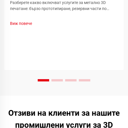
Разберете какво включват услугите за метално 3D
печатане: бързо прототипиране, резервни части по
заявка и производство на сложни компоненти.
Намалете простоюването и разходите — научете повече.
Виж повече
Отзиви на клиенти за нашите
промишлени услуги за 3D