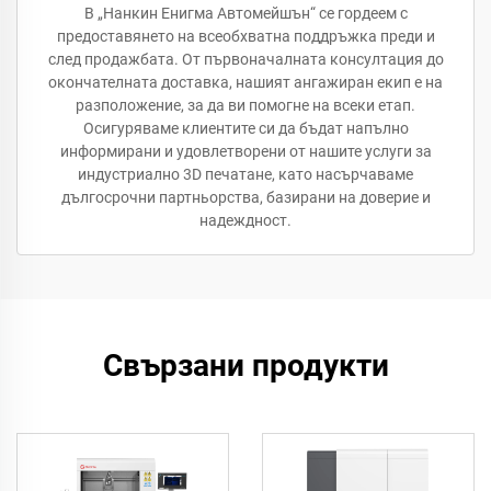
В „Нанкин Енигма Автомейшън“ се гордеем с
предоставянето на всеобхватна поддръжка преди и
след продажбата. От първоначалната консултация до
окончателната доставка, нашият ангажиран екип е на
разположение, за да ви помогне на всеки етап.
Осигуряваме клиентите си да бъдат напълно
информирани и удовлетворени от нашите услуги за
индустриално 3D печатане, като насърчаваме
дългосрочни партньорства, базирани на доверие и
надеждност.
Свързани продукти