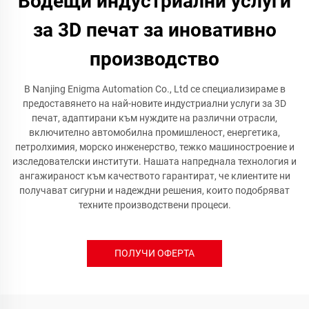
Водещи индустриални услуги
за 3D печат за иновативно
производство
В Nanjing Enigma Automation Co., Ltd се специализираме в
предоставянето на най-новите индустриални услуги за 3D
печат, адаптирани към нуждите на различни отрасли,
включително автомобилна промишленост, енергетика,
петролхимия, морско инженерство, тежко машиностроение и
изследователски институти. Нашата напреднала технология и
ангажираност към качеството гарантират, че клиентите ни
получават сигурни и надеждни решения, които подобряват
техните производствени процеси.
ПОЛУЧИ ОФЕРТА