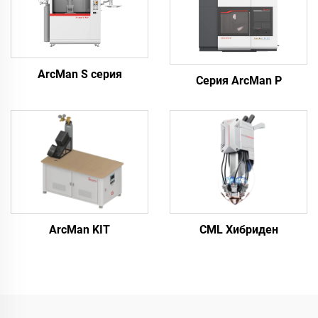
ArcMan S серия
Серия ArcMan P
ArcMan KIT
CML Хибриден