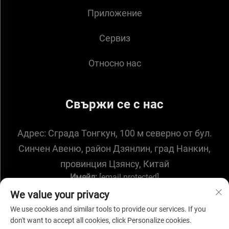
Приложение
Сервиз
Относно нас
Свържи се с нас
Адрес:
Сграда Тонгкун, 100 м северно от бул.
Синчен Авеню, район Дзянлин, град Нанкин,
провинция Цзянсу, Китай
Имейл:
[email protected]
We value your privacy
We use cookies and similar tools to provide our services. If you
don't want to accept all cookies, click Personalize cookies.