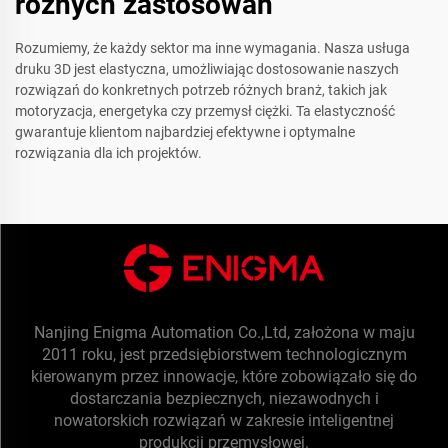
różnych zastosowań
Rozumiemy, że każdy sektor ma inne wymagania. Nasza usługa
druku 3D jest elastyczna, umożliwiając dostosowanie naszych
rozwiązań do konkretnych potrzeb różnych branż, takich jak
motoryzacja, energetyka czy przemysł ciężki. Ta elastyczność
gwarantuje klientom najbardziej efektywne i optymalne
rozwiązania dla ich projektów.
Nanjing Enigma Automation Co.,Ltd, założona w maju
2011 roku, jest przedsiębiorstwem technologicznym
kierowanym przez innowacje, które zobowiązało się do
dostarczania bezpiecznych, niezawodnych i
nowatorskich rozwiązań w zakresie inteligentnej
produkcji przemysłowej.